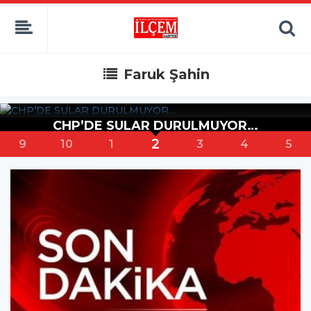
Faruk Şahin
R…
Şehitlerimiz, Deprem ve Kongre
3
10
1
2
4
5
6