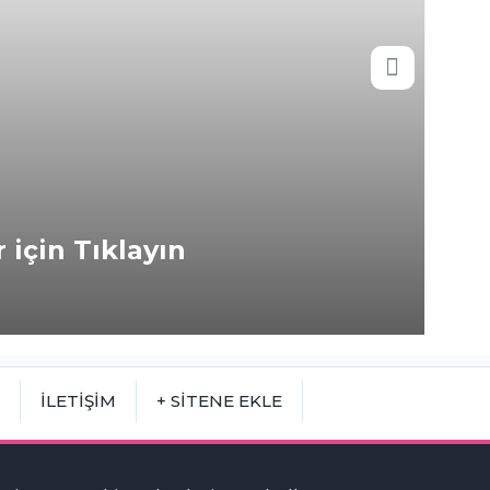
 için Tıklayın
42.
M
İLETİŞİM
+ SİTENE EKLE