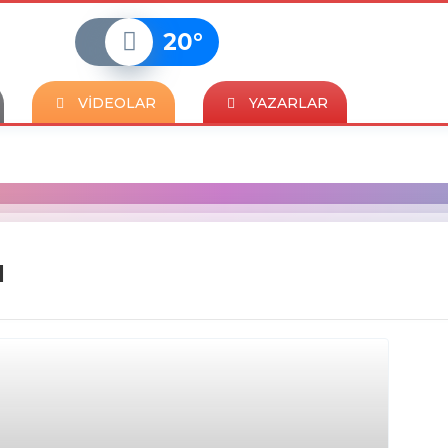
20
°
VİDEOLAR
YAZARLAR
ı