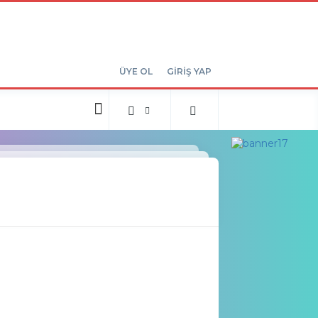
ÜYE OL
GİRİŞ YAP
Kartal Haberleri