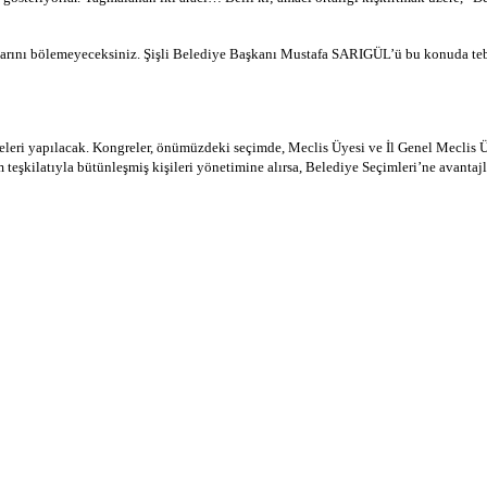
larını bölemeyeceksiniz. Şişli Belediye Başkanı Mustafa SARIGÜL’ü bu konuda tebri
ngreleri yapılacak. Kongreler, önümüzdeki seçimde, Meclis Üyesi ve İl Genel Mecli
 teşkilatıyla bütünleşmiş kişileri yönetimine alırsa, Belediye Seçimleri’ne avanta