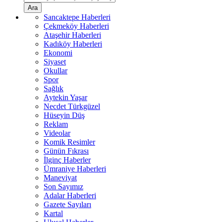
Ara
Sancaktepe Haberleri
Çekmeköy Haberleri
Ataşehir Haberleri
Kadıköy Haberleri
Ekonomi
Siyaset
Okullar
Spor
Sağlık
Aytekin Yaşar
Necdet Türkgüzel
Hüseyin Düş
Reklam
Videolar
Komik Resimler
Günün Fıkrası
İlginç Haberler
Ümraniye Haberleri
Maneviyat
Son Sayımız
Adalar Haberleri
Gazete Sayıları
Kartal