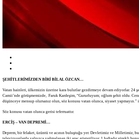
ŞEHİTLERİMİZDEN BİRİ BİLAL ÖZCAN…
Vatan hainleri, ülkemizin üzerine kara bulutlar gezdirmeye devam ediyorlar. 24
Camii’nde görüşmemizde, Faruk Kardeşim, “Gururluyum; oğlum şehit oldu. Cennet
düşünceye mensup olursanız olun, söz konusu vatan olunca, siyaset yapmayın.” 
Söz konusu vatan olunca gerisi teferruattır.
ERCİŞ – VAN DEPREMİ…
Deprem, bir felaket, üzüntü ve acının buluştuğu yer. Devletimiz ve Milletimiz, bu
televizyonlarda yalnızca yağmalanan iki araç gösteriliyor. 1 haftadır sürekli bun