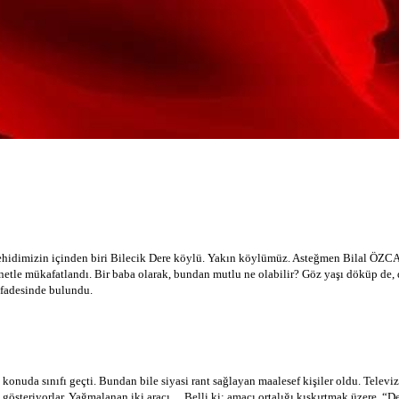
 şehidimizin içinden biri Bilecik Dere köylü. Yakın köylümüz. Asteğmen Bilal ÖZCA
le mükafatlandı. Bir baba olarak, bundan mutlu ne olabilir? Göz yaşı döküp de,
ifadesinde bulundu.
 konuda sınıfı geçti. Bundan bile siyasi rant sağlayan maalesef kişiler oldu. Telev
u gösteriyorlar. Yağmalanan iki aracı… Belli ki; amacı ortalığı kışkırtmak üzere, 