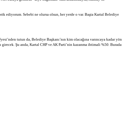
k ediyorum. Sebebi ne olursa olsun, her yerde o var. Başta Kartal Belediye
s Üyesi’nden tutun da, Belediye Başkanı’nın kim olacağına varıncaya kadar yön
jlı girecek. Şu anda, Kartal CHP ve AK Parti’nin kazanma ihtimali %50. Burada