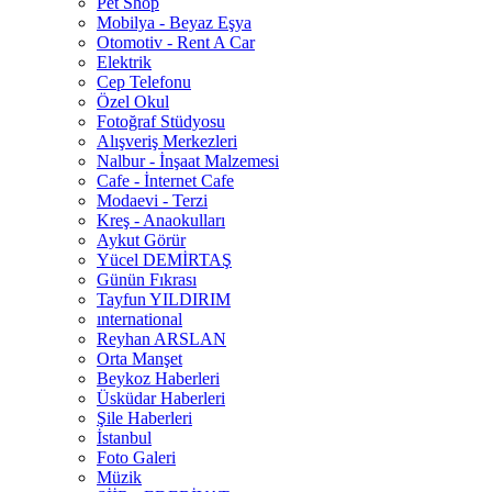
Pet Shop
Mobilya - Beyaz Eşya
Otomotiv - Rent A Car
Elektrik
Cep Telefonu
Özel Okul
Fotoğraf Stüdyosu
Alışveriş Merkezleri
Nalbur - İnşaat Malzemesi
Cafe - İnternet Cafe
Modaevi - Terzi
Kreş - Anaokulları
Aykut Görür
Yücel DEMİRTAŞ
Günün Fıkrası
Tayfun YILDIRIM
ınternational
Reyhan ARSLAN
Orta Manşet
Beykoz Haberleri
Üsküdar Haberleri
Şile Haberleri
İstanbul
Foto Galeri
Müzik