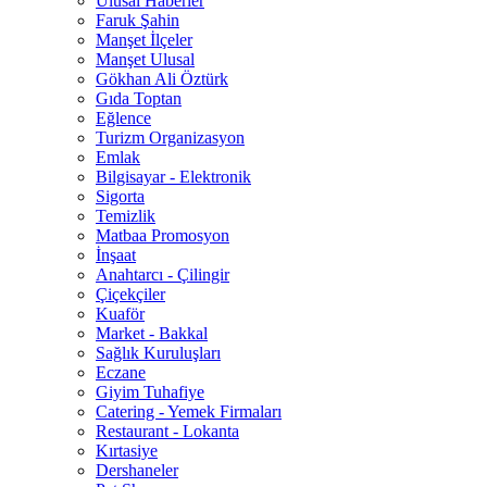
Ulusal Haberler
Faruk Şahin
Manşet İlçeler
Manşet Ulusal
Gökhan Ali Öztürk
Gıda Toptan
Eğlence
Turizm Organizasyon
Emlak
Bilgisayar - Elektronik
Sigorta
Temizlik
Matbaa Promosyon
İnşaat
Anahtarcı - Çilingir
Çiçekçiler
Kuaför
Market - Bakkal
Sağlık Kuruluşları
Eczane
Giyim Tuhafiye
Catering - Yemek Firmaları
Restaurant - Lokanta
Kırtasiye
Dershaneler