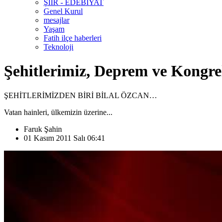
ŞİİR - EDEBİYAT
Genel Kurul
mesajlar
Yaşam
Fatih ilçe haberleri
Teknoloji
Şehitlerimiz, Deprem ve Kongre
ŞEHİTLERİMİZDEN BİRİ BİLAL ÖZCAN…
Vatan hainleri, ülkemizin üzerine...
Faruk Şahin
01 Kasım 2011 Salı 06:41