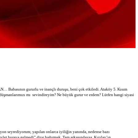
N… Babasının gururlu ve inançlı duruşu, beni çok etkiledi. Ataköy 5. Kısım
 düşmanlarımızı mı sevindireyim? Ne büyük gurur ve erdem? Lütfen hangi siyasi
izyon seyrediyorum; yapılan onlarca iyiliğin yanında, nedense bazı
“Devlet buraya gelmedi” diye bağırmak. Tam arkasındaysa, Kızılay’ın