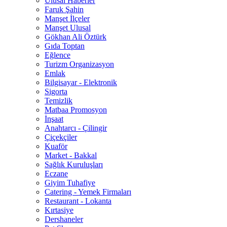
Ulusal Haberler
Faruk Şahin
Manşet İlçeler
Manşet Ulusal
Gökhan Ali Öztürk
Gıda Toptan
Eğlence
Turizm Organizasyon
Emlak
Bilgisayar - Elektronik
Sigorta
Temizlik
Matbaa Promosyon
İnşaat
Anahtarcı - Çilingir
Çiçekçiler
Kuaför
Market - Bakkal
Sağlık Kuruluşları
Eczane
Giyim Tuhafiye
Catering - Yemek Firmaları
Restaurant - Lokanta
Kırtasiye
Dershaneler