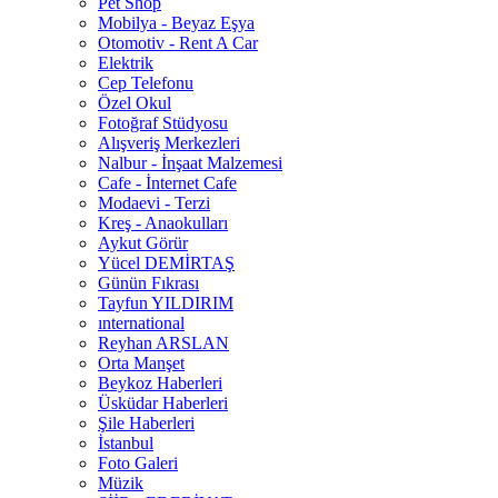
Pet Shop
Mobilya - Beyaz Eşya
Otomotiv - Rent A Car
Elektrik
Cep Telefonu
Özel Okul
Fotoğraf Stüdyosu
Alışveriş Merkezleri
Nalbur - İnşaat Malzemesi
Cafe - İnternet Cafe
Modaevi - Terzi
Kreş - Anaokulları
Aykut Görür
Yücel DEMİRTAŞ
Günün Fıkrası
Tayfun YILDIRIM
ınternational
Reyhan ARSLAN
Orta Manşet
Beykoz Haberleri
Üsküdar Haberleri
Şile Haberleri
İstanbul
Foto Galeri
Müzik