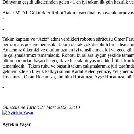
Dünyanın çeşitli ülkelerinden gelen 41 en iyi takım ilk gün hazırlık v
-
Atalar MTAL Göktürkler Robot Takımı yarı final oynayarak turnuvayı
-
-
Takım kaptanı ve “Aziz” adını verdikleri robotun sürücüsü Ömer Faru
performans gösterememiştik. Takım olarak çok disiplinli bir çalışmam
Amacımız ülkemizi ve okulumuzu en iyi temsil etmek idi ve gece günd
ile çalışmalarımızı tamamladık. Robotu kurallara uygun şekilde tamame
bütün parkurları başarı ile geçtik ve hiç sıkıntı yaşamadık. İttifak ku
tamamladık. Takım ruhu ve başarılı takım çalışmalarımız jüri tarafın
gelmemizde en büyük katkıyı sunan Kartal Belediyemize, Yetişmem
Hocamıza, Okan Hocamıza, İbrahim Hocamıza, Ayşe Hocamıza, bütün 
-
Güncelleme Tarihi: 21 Mart 2022, 23:10
Aytekin Yaşar