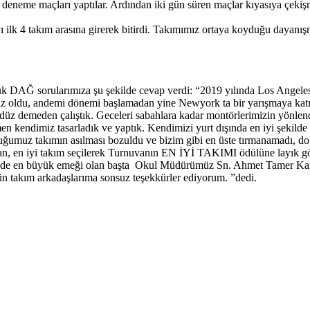
e deneme maçları yaptılar. Ardından iki gün süren maçlar kıyasıya çekiş
 ilk 4 takım arasına girerek bitirdi. Takımımız ortaya koyduğu dayan
k DAĞ sorularımıza şu şekilde cevap verdi: “2019 yılında Los Angeles 
ız oldu, andemi dönemi başlamadan yine Newyork ta bir yarışmaya katıl
üz demeden çalıştık. Geceleri sabahlara kadar montörlerimizin yönlendi
n kendimiz tasarladık ve yaptık. Kendimizi yurt dışında en iyi şekilde 
rduğumuz takımın asılması bozuldu ve bizim gibi en üste tırmanamadı, dol
dan, en iyi takım seçilerek Turnuvanın EN İYİ TAKIMI ödülüne layık gö
izde en büyük emeği olan başta Okul Müdürümüz Sn. Ahmet Tamer Ka
takım arkadaşlarıma sonsuz teşekkürler ediyorum. ”dedi.