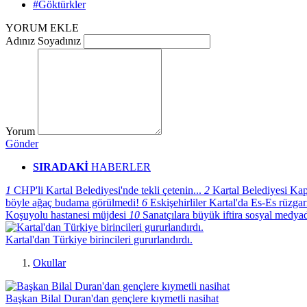
#Göktürkler
YORUM EKLE
Adınız Soyadınız
Yorum
Gönder
SIRADAKİ
HABERLER
1
CHP'li Kartal Belediyesi'nde tekli çetenin...
2
Kartal Belediyesi Kap
böyle ağaç budama görülmedi!
6
Eskişehirliler Kartal'da Es-Es rüzgarı
Koşuyolu hastanesi müjdesi
10
Sanatçılara büyük iftira sosyal medya
Kartal'dan Türkiye birincileri gururlandırdı.
Okullar
Başkan Bilal Duran'dan gençlere kıymetli nasihat