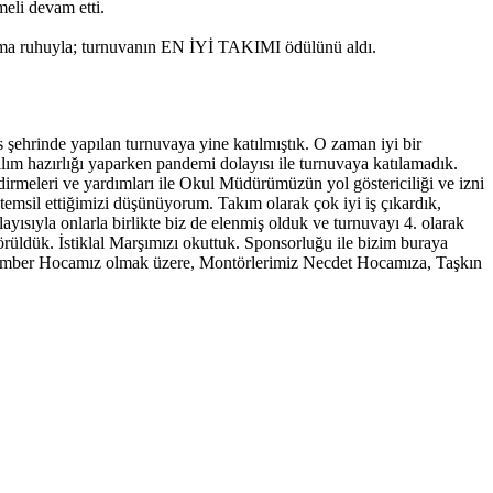
meli devam etti.
ışma ruhuyla; turnuvanın EN İYİ TAKIMI ödülünü aldı.
şehrinde yapılan turnuvaya yine katılmıştık. O zaman iyi bir
ım hazırlığı yaparken pandemi dolayısı ile turnuvaya katılamadık.
rmeleri ve yardımları ile Okul Müdürümüzün yol göstericiliği ve izni
temsil ettiğimizi düşünüyorum. Takım olarak çok iyi iş çıkardık,
ayısıyla onlarla birlikte biz de elenmiş olduk ve turnuvayı 4. olarak
rüldük. İstiklal Marşımızı okuttuk. Sponsorluğu ile bizim buraya
mber Hocamız olmak üzere, Montörlerimiz Necdet Hocamıza, Taşkın