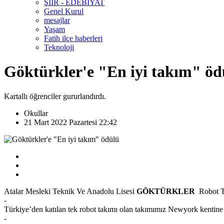
ŞİİR - EDEBİYAT
Genel Kurul
mesajlar
Yaşam
Fatih ilçe haberleri
Teknoloji
Göktürkler'e "En iyi takım" öd
Kartallı öğrenciler gururlandırdı.
Okullar
21 Mart 2022 Pazartesi 22:42
Atalar Mesleki Teknik Ve Anadolu Lisesi
GÖKTÜRKLER
Robot Ta
-
Türkiye’den katılan tek robot takımı olan takımımız Newyork kentine 
-