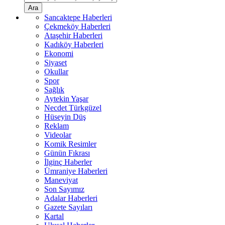
Ara
Sancaktepe Haberleri
Çekmeköy Haberleri
Ataşehir Haberleri
Kadıköy Haberleri
Ekonomi
Siyaset
Okullar
Spor
Sağlık
Aytekin Yaşar
Necdet Türkgüzel
Hüseyin Düş
Reklam
Videolar
Komik Resimler
Günün Fıkrası
İlginç Haberler
Ümraniye Haberleri
Maneviyat
Son Sayımız
Adalar Haberleri
Gazete Sayıları
Kartal