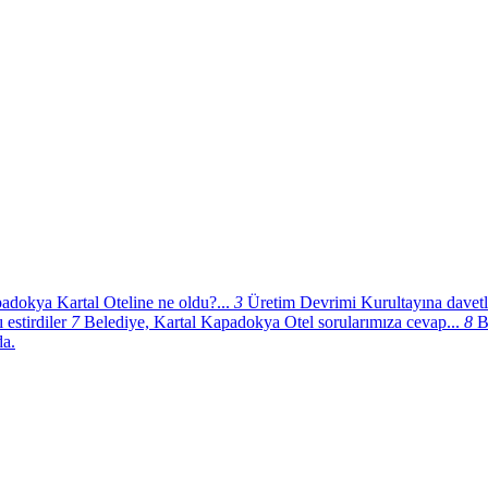
adokya Kartal Oteline ne oldu?...
3
Üretim Devrimi Kurultayına davetli
 estirdiler
7
Belediye, Kartal Kapadokya Otel sorularımıza cevap...
8
B
da.