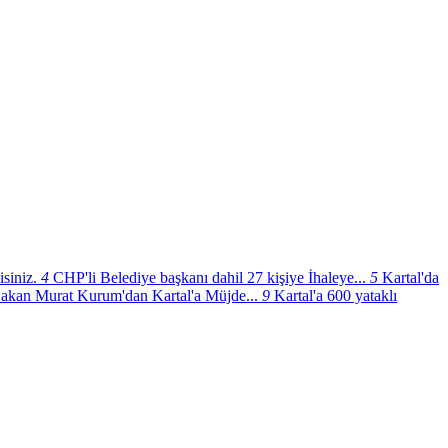
siniz.
4
CHP'li Belediye başkanı dahil 27 kişiye İhaleye...
5
Kartal'da
akan Murat Kurum'dan Kartal'a Müjde...
9
Kartal'a 600 yataklı