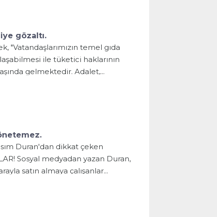
iye gözaltı.
k, "Vatandaşlarımızın temel gıda
aşabilmesi ile tüketici haklarının
ında gelmektedir. Adalet,...
yönetemez.
asım Duran'dan dikkat çeken
LAR! Sosyal medyadan yazan Duran,
yla satın almaya çalışanlar...