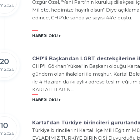
Özgür Özel, "Yeni Parti'nin kuruluş dilekçesi İçi
m 2026
Millete, hepimize hayırlı olsun" Diye açıklama ya
edince, CHP'de sandalye sayısı 44'e düştü.
HABERİ OKU
CHP'li Başkandan LGBT destekçilerine i
20
CHP'li Gökhan Yüksel'in Başkanı olduğu Kartal 
m 2026
gündem olan ihaleleri ile meşhur. Kartal Bele
ile 4 Haziran da iki aylık adrese teslim eğitim
KARTALLILARIN...
HABERİ OKU
Kartal'dan Türkiye birincileri gururlandır
10
Türkiye birincilerini Kartal İlçe Milli Eğitim 
m 2026
EVLADIMIZ TÜRKİYE BİRİNCİSİ Duyurduğu bası