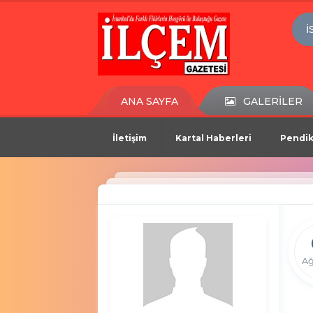
İ
ANA SAYFA
GALERİLER
İletişim
Kartal Haberleri
Pendik
Ağ