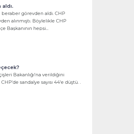
 aldı.
e beraber görevden aldı. CHP
vden alınmıştı. Böylelikle CHP
lçe Başkanının hepsi...
geçecek?
işleri Bakanlığı'na verildiğini
e, CHP'de sandalye sayısı 44'e düştü. .