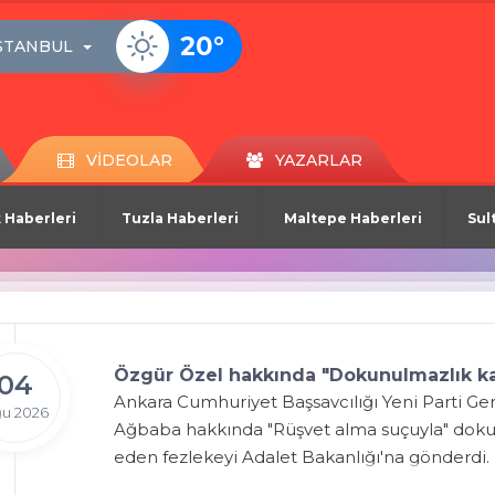
20
°
STANBUL
VİDEOLAR
YAZARLAR
 Haberleri
Tuzla Haberleri
Maltepe Haberleri
Sul
Özgür Özel hakkında "Dokunulmazlık kal
04
Ankara Cumhuriyet Başsavcılığı Yeni Parti Ge
u 2026
Ağbaba hakkında "Rüşvet alma suçuyla" dokun
eden fezlekeyi Adalet Bakanlığı'na gönderdi.