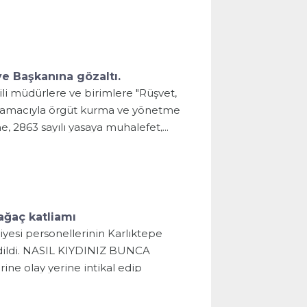
e Başkanına gözaltı.
ili müdürlere ve birimlere "Rüşvet,
ek amacıyla örgüt kurma ve yönetme
2863 sayılı yasaya muhalefet,...
ağaç katliamı
yesi personellerinin Karlıktepe
 edildi. NASIL KIYDINIZ BUNCA
ne olay yerine intikal edip