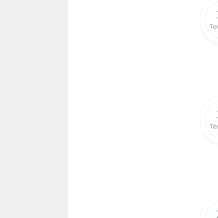
Te
Te