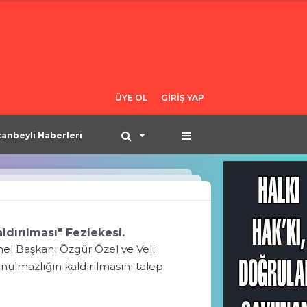
ÜYE OL
GİRİŞ YAP
tanbeyli Haberleri
dırılması" Fezlekesi.
nel Başkanı Özgür Özel ve Veli
ulmazlığın kaldırılmasını talep