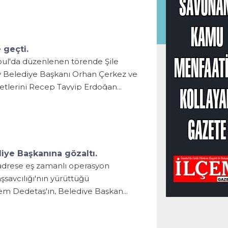
 geçti.
nbul'da düzenlenen törende Şile
y Belediye Başkanı Orhan Çerkez ve
etlerini Recep Tayyip Erdoğan...
iye Başkanına gözaltı.
 adrese eş zamanlı operasyon
savcılığı'nın yürüttüğü
m Dedetaş'ın, Belediye Başkan...