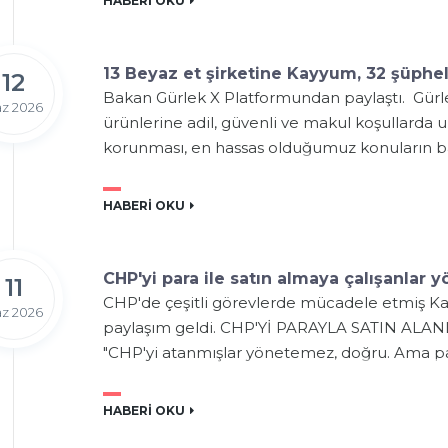
HABERİ OKU
13 Beyaz et şirketine Kayyum, 32 şüphel
12
Bakan Gürlek X Platformundan paylaştı. Gürle
z 2026
ürünlerine adil, güvenli ve makul koşullarda ul
korunması, en hassas olduğumuz konuların baş
HABERİ OKU
CHP'yi para ile satın almaya çalışanlar 
11
CHP'de çeşitli görevlerde mücadele etmiş K
z 2026
paylaşım geldi. CHP'Yİ PARAYLA SATIN ALAN
"CHP'yi atanmışlar yönetemez, doğru. Ama para
HABERİ OKU