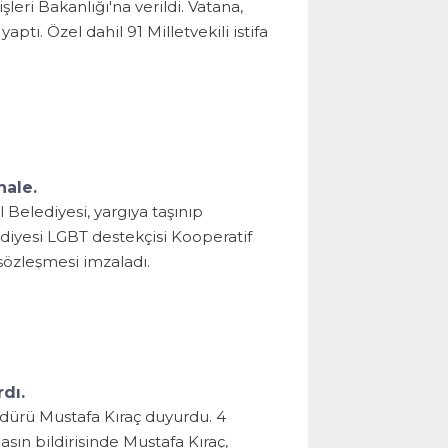
şleri Bakanlığı'na verildi. Vatana,
ptı. Özel dahil 91 Milletvekili istifa
hale.
Belediyesi, yargıya taşınıp
diyesi LGBT destekçisi Kooperatif
 sözleşmesi imzaladı.
dı.
Müdürü Mustafa Kıraç duyurdu. 4
n bildirisinde Mustafa Kıraç,