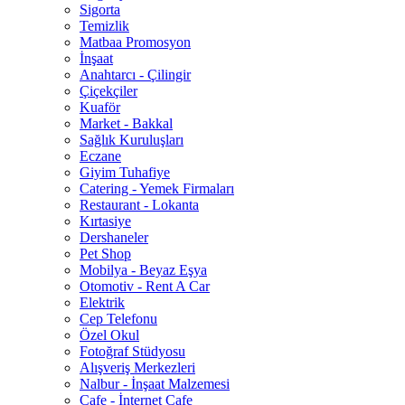
Sigorta
Temizlik
Matbaa Promosyon
İnşaat
Anahtarcı - Çilingir
Çiçekçiler
Kuaför
Market - Bakkal
Sağlık Kuruluşları
Eczane
Giyim Tuhafiye
Catering - Yemek Firmaları
Restaurant - Lokanta
Kırtasiye
Dershaneler
Pet Shop
Mobilya - Beyaz Eşya
Otomotiv - Rent A Car
Elektrik
Cep Telefonu
Özel Okul
Fotoğraf Stüdyosu
Alışveriş Merkezleri
Nalbur - İnşaat Malzemesi
Cafe - İnternet Cafe