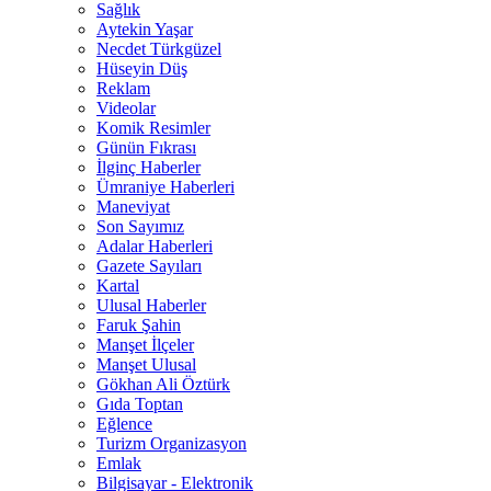
Sağlık
Aytekin Yaşar
Necdet Türkgüzel
Hüseyin Düş
Reklam
Videolar
Komik Resimler
Günün Fıkrası
İlginç Haberler
Ümraniye Haberleri
Maneviyat
Son Sayımız
Adalar Haberleri
Gazete Sayıları
Kartal
Ulusal Haberler
Faruk Şahin
Manşet İlçeler
Manşet Ulusal
Gökhan Ali Öztürk
Gıda Toptan
Eğlence
Turizm Organizasyon
Emlak
Bilgisayar - Elektronik