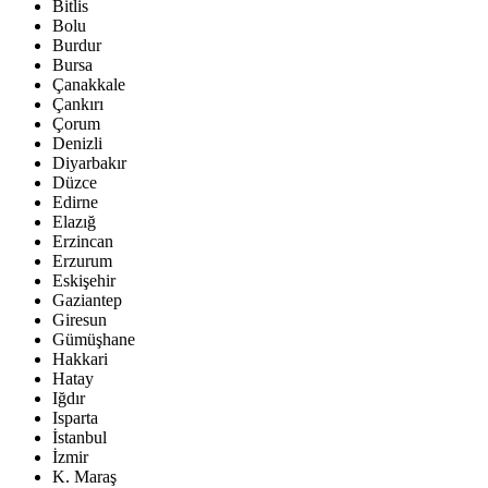
Bitlis
Bolu
Burdur
Bursa
Çanakkale
Çankırı
Çorum
Denizli
Diyarbakır
Düzce
Edirne
Elazığ
Erzincan
Erzurum
Eskişehir
Gaziantep
Giresun
Gümüşhane
Hakkari
Hatay
Iğdır
Isparta
İstanbul
İzmir
K. Maraş