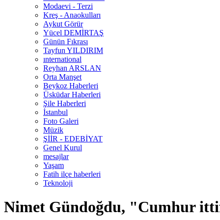
Modaevi - Terzi
Kreş - Anaokulları
Aykut Görür
Yücel DEMİRTAŞ
Günün Fıkrası
Tayfun YILDIRIM
ınternational
Reyhan ARSLAN
Orta Manşet
Beykoz Haberleri
Üsküdar Haberleri
Şile Haberleri
İstanbul
Foto Galeri
Müzik
ŞİİR - EDEBİYAT
Genel Kurul
mesajlar
Yaşam
Fatih ilçe haberleri
Teknoloji
Nimet Gündoğdu, "Cumhur ittif