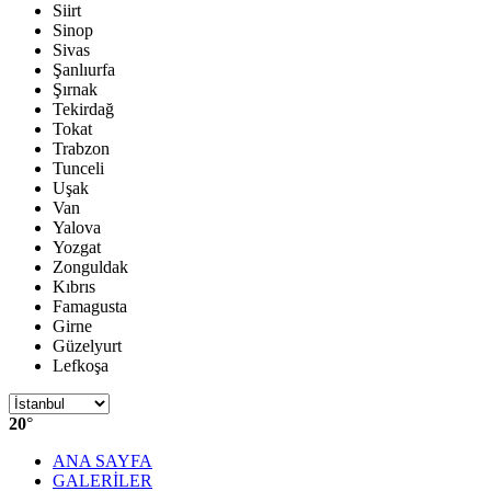
Siirt
Sinop
Sivas
Şanlıurfa
Şırnak
Tekirdağ
Tokat
Trabzon
Tunceli
Uşak
Van
Yalova
Yozgat
Zonguldak
Kıbrıs
Famagusta
Girne
Güzelyurt
Lefkoşa
20
°
ANA SAYFA
GALERİLER