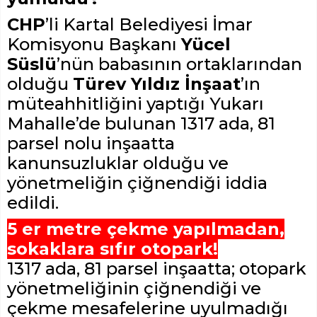
CHP
’li Kartal Belediyesi İmar
Komisyonu Başkanı
Yücel
Süslü
’nün babasının ortaklarından
olduğu
Türev Yıldız İnşaat
’ın
müteahhitliğini yaptığı Yukarı
Mahalle’de bulunan 1317 ada, 81
parsel nolu inşaatta
kanunsuzluklar olduğu ve
yönetmeliğin çiğnendiği iddia
edildi.
5 er metre çekme yapılmadan,
sokaklara sıfır otopark!
1317 ada, 81 parsel inşaatta; otopark
yönetmeliğinin çiğnendiği ve
çekme mesafelerine uyulmadığı