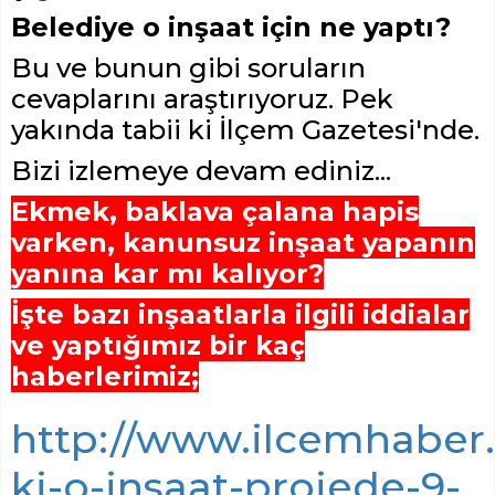
Belediye o inşaat için ne yaptı?
Bu ve bunun gibi soruların
cevaplarını araştırıyoruz. Pek
yakında tabii ki İlçem Gazetesi'nde.
Bizi izlemeye devam ediniz...
Ekmek, baklava çalana hapis
varken, kanunsuz inşaat yapanın
yanına kar mı kalıyor?
İşte bazı inşaatlarla ilgili iddialar
ve yaptığımız bir kaç
haberlerimiz;
http://www.ilcemhaber.
ki-o-insaat-projede-9-