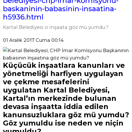
belediyesi-chp-imar-komisyonu-
baskaninin-babasinin-insaatina-
h5936.html
Kartal Belediyesi o inşaata göz mü yumdu?
01 Aralık 2017 Cuma 00:14
Küçücük inşaatlara kanunları ve
yönetmeliği harfiyen uygulayan
ve çekme mesafelerini
uygulatan
Kartal Belediyesi
,
Kartal’ın merkezinde bulunan
devasa inşaatta iddia edilen
kanunsuzluklara göz mü yumdu?
Göz yumuldu ise neden ve niçin
yumuldu?