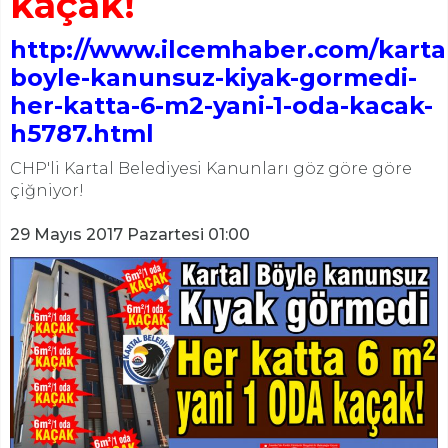
kaçak!
http://www.ilcemhaber.com/kartal
boyle-kanunsuz-kiyak-gormedi-
her-katta-6-m2-yani-1-oda-kacak-
h5787.html
CHP'li Kartal Belediyesi Kanunları göz göre göre
çiğniyor!
29 Mayıs 2017 Pazartesi 01:00