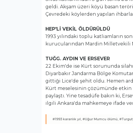
geldi. Akşam üzeri köyü basan teröri
Çevredeki köylerden yapılan ihbarla
HEP'Lİ VEKİL ÖLDÜRÜLDÜ
1993 yılındaki toplu katliamların son
kurucularından Mardin Milletvekili
TUĞG. AYDIN VE ERSEVER
22 Ekim'de ise Kürt sorununda sil
Diyarbakır Jandarma Bölge Komutanı
gittiği Lice'de şehit oldu. Hemen a
Kürt meselesinin çözümünde etkin r
paylaştı. Yine tesadüfe bakın ki, Er
ilgili Ankara'da mahkemeye ifade ve
#1993 karanlık yıl,
#Uğur Mumcu ölümü,
#Turgut