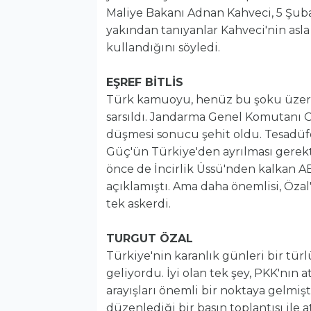
Maliye Bakanı Adnan Kahveci, 5 Şuba
yakından tanıyanlar Kahveci'nin asla
kullandığını söyledi.
EŞREF BİTLİS
Türk kamuoyu, henüz bu şoku üzerin
sarsıldı. Jandarma Genel Komutanı O
düşmesi sonucu şehit oldu. Tesadüf
Güç'ün Türkiye'den ayrılması gerekt
önce de İncirlik Üssü'nden kalkan AB
açıklamıştı. Ama daha önemlisi, Öza
tek askerdi.
TURGUT ÖZAL
Türkiye'nin karanlık günleri bir türl
geliyordu. İyi olan tek şey, PKK'nın
arayışları önemli bir noktaya gelmişt
düzenlediği bir basın toplantısı ile a