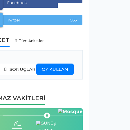
Facebook
Twitter
565
KET
Tüm Anketler
SONUÇLAR
OY KULLAN
AZ VAKİTLERİ