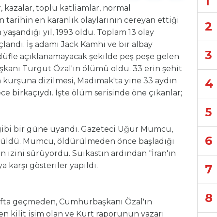
1
, kazalar, toplu katliamlar, normal
n tarihin en karanlık olaylarının cereyan ettiği
2
yaşandığı yıl, 1993 oldu. Toplam 13 olay
çlandı. İş adamı Jack Kamhi ve bir albay
3
adüfle açıklanamayacak şekilde peş peşe gelen
şkanı Turgut Özal'ın ölümü oldu. 33 erin şehit
n kurşuna dizilmesi, Madımak'ta yine 33 aydın
4
 birkaçıydı. İşte ölüm serisinde öne çıkanlar;
5
gibi bir güne uyandı. Gazeteci Uğur Mumcu,
6
dürüldü. Mumcu, öldürülmeden önce başladığı
n izini sürüyordu. Suikastın ardından “İran'ın
a karşı gösteriler yapıldı.
7
8
afta geçmeden, Cumhurbaşkanı Özal'ın
n kilit isim olan ve Kürt raporunun yazarı