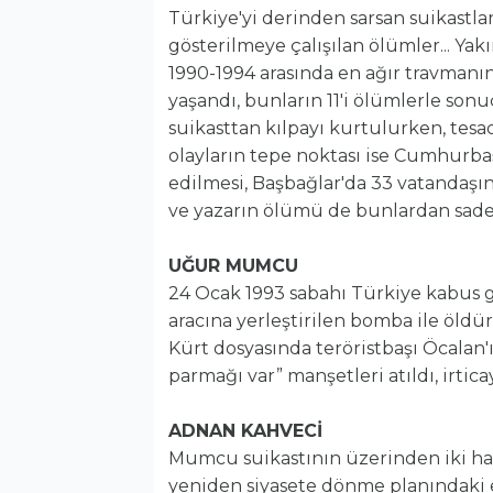
Türkiye'yi derinden sarsan suikastlar
gösterilmeye çalışılan ölümler... Yakı
1990-1994 arasında en ağır travmanın 
yaşandı, bunların 11'i ölümlerle sonu
suikasttan kılpayı kurtulurken, tes
olayların tepe noktası ise Cumhurba
edilmesi, Başbağlar'da 33 vatandaşı
ve yazarın ölümü de bunlardan sadece
UĞUR MUMCU
24 Ocak 1993 sabahı Türkiye kabus 
aracına yerleştirilen bomba ile öl
Kürt dosyasında teröristbaşı Öcalan'ı
parmağı var” manşetleri atıldı, irticay
ADNAN KAHVECİ
Mumcu suikastının üzerinden iki h
yeniden siyasete dönme planındaki e