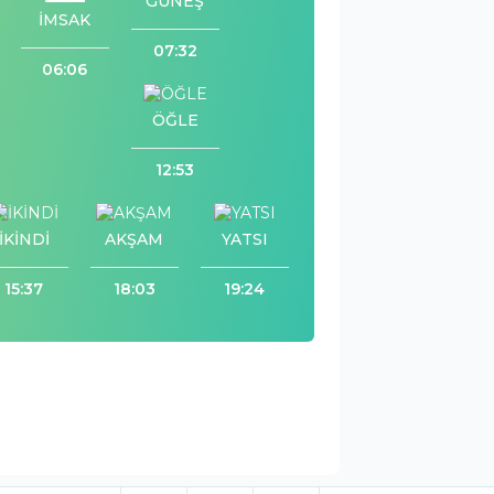
GÜNEŞ
İMSAK
07:32
06:06
ÖĞLE
12:53
İKİNDİ
AKŞAM
YATSI
15:37
18:03
19:24