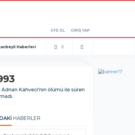
ÜYE OL
GİRİŞ YAP
tanbeyli Haberleri
1993
ve Adnan Kahveci'nin ölümü ile süren
amadı.
DAKİ
HABERLER