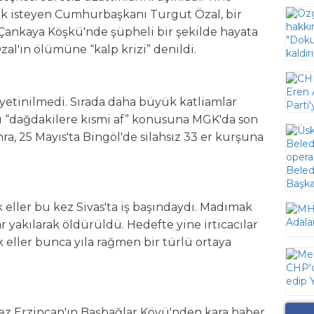
ek isteyen Cumhurbaşkanı Turgut Özal, bir
 Çankaya Köşkü'nde şüpheli bir şekilde hayata
al'ın ölümüne “kalp krizi” denildi.
e yetinilmedi. Sırada daha büyük katliamlar
dığı “dağdakilere kısmi af” konusuna MGK'da son
ra, 25 Mayıs'ta Bingöl'de silahsız 33 er kurşuna
eller bu kez Sivas'ta iş başındaydı. Madımak
r yakılarak öldürüldü. Hedefte yine irticacılar
k eller bunca yıla rağmen bir türlü ortaya
ez Erzincan'ın Başbağlar Köyü'nden kara haber