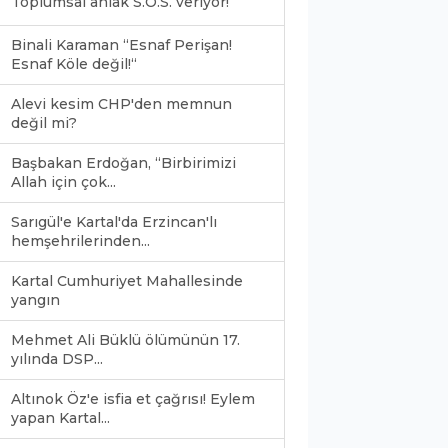
Toplumsal ahlak S.O.S. veriyor!
Binali Karaman “Esnaf Perişan!
Esnaf Köle değil!“
Alevi kesim CHP'den memnun
değil mi?
Başbakan Erdoğan, “Birbirimizi
Allah için çok...
Sarıgül'e Kartal'da Erzincan'lı
hemşehrilerinden...
Kartal Cumhuriyet Mahallesinde
yangın
Mehmet Ali Büklü ölümünün 17.
yılında DSP...
Altınok Öz'e isfia et çağrısı! Eylem
yapan Kartal...