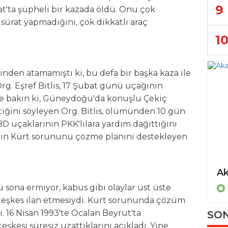
9
t'ta şüpheli bir kazada öldü. Onu çok
 sürat yapmadığını, çok dikkatli araç
1
den atamamıştı ki, bu defa bir başka kaza ile
rg. Eşref Bitlis, 17 Şubat günü uçağının
e bakın ki, Güneydoğu'da konuşlu Çekiç
iğini söyleyen Org. Bitlis, ölümünden 10 gün
D uçaklarının PKK'lılara yardım dağıttığını
l'ın Kürt sorununu çözme planını destekleyen
ü sona ermiyor, kabus gibi olaylar üst üste
 ateşkes ilan etmesiydi. Kürt sorununda çözüm
i. 16 Nisan 1993'te Öcalan Beyrut'ta
SON
teşkesi süresiz uzattıklarını açıkladı. Yine