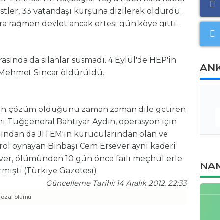
stler, 33 vatandaşı kurşuna dizilerek öldürdü.
ra rağmen devlet ancak ertesi gün köye gitti.
rasında da silahlar susmadı. 4 Eylül'de HEP'in
AN
 Mehmet Sincar öldürüldü.
ahın çözüm olduğunu zaman zaman dile getiren
 Tuğgeneral Bahtiyar Aydın, operasyon için
rdından da JİTEM'in kurucularından olan ve
ol oynayan Binbaşı Cem Ersever aynı kaderi
sever, ölümünden 10 gün önce faili meçhullerle
NAM
rmişti.(Türkiye Gazetesi)
Güncelleme Tarihi: 14 Aralık 2012, 22:33
 özal ölümü