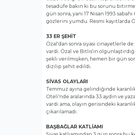
tesadüfe bakın ki bu sorunu bitirm
gün sonra, yani 17 Nisan 1993 sabahı
gözlerini yumdu. Resmi kayıtlarda Öz
33 ER ŞEHİT
Özal'dan sonra siyasi cinayetlerle d
vardı. Özal ve Bitlis'in olgunlaştır
şekli verilmişken, hemen bir gün son
dizilip şehit edildi.
SİVAS OLAYLARI
Temmuz ayına gelindiğinde karanlık 
Oteli'nde aralarında 33 aydın ve yaza
vardı ama, olayın gerisindeki karanlı
çıkarılamadı.
BAŞBAĞLAR KATLİAMI
Sivas katliamından 3 gün sonra bu k