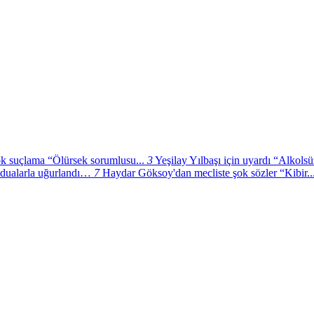
k suçlama “Ölürsek sorumlusu...
3
Yeşilay Yılbaşı için uyardı “Alkols
dualarla uğurlandı…
7
Haydar Göksoy'dan mecliste şok sözler “Kibir..