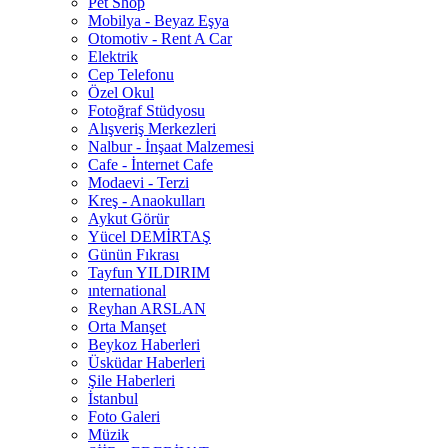
Pet Shop
Mobilya - Beyaz Eşya
Otomotiv - Rent A Car
Elektrik
Cep Telefonu
Özel Okul
Fotoğraf Stüdyosu
Alışveriş Merkezleri
Nalbur - İnşaat Malzemesi
Cafe - İnternet Cafe
Modaevi - Terzi
Kreş - Anaokulları
Aykut Görür
Yücel DEMİRTAŞ
Günün Fıkrası
Tayfun YILDIRIM
ınternational
Reyhan ARSLAN
Orta Manşet
Beykoz Haberleri
Üsküdar Haberleri
Şile Haberleri
İstanbul
Foto Galeri
Müzik