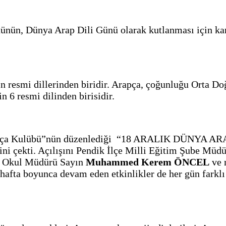
nünün, Dünya Arap Dili Günü olarak kutlanması için kara
ın resmi dillerinden biridir. Arapça, çoğunluğu Orta D
n 6 resmi dilinden birisidir.
 Arapça Kulübü”nün düzenlediği “18 ARALIK DÜN
isini çekti. Açılışını Pendik İlçe Milli Eğitim Şube Mü
ı, Okul Müdürü Sayın
Muhammed Kerem ÖNCEL
ve m
r hafta boyunca devam eden etkinlikler de her gün farkl