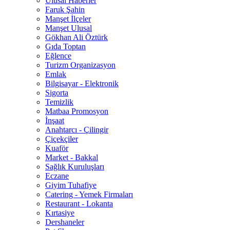
Ulusal Haberler
Faruk Şahin
Manşet İlçeler
Manşet Ulusal
Gökhan Ali Öztürk
Gıda Toptan
Eğlence
Turizm Organizasyon
Emlak
Bilgisayar - Elektronik
Sigorta
Temizlik
Matbaa Promosyon
İnşaat
Anahtarcı - Çilingir
Çiçekçiler
Kuaför
Market - Bakkal
Sağlık Kuruluşları
Eczane
Giyim Tuhafiye
Catering - Yemek Firmaları
Restaurant - Lokanta
Kırtasiye
Dershaneler