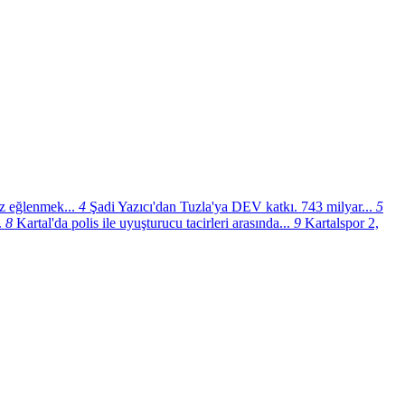
üz eğlenmek...
4
Şadi Yazıcı'dan Tuzla'ya DEV katkı. 743 milyar...
5
.
8
Kartal'da polis ile uyuşturucu tacirleri arasında...
9
Kartalspor 2,