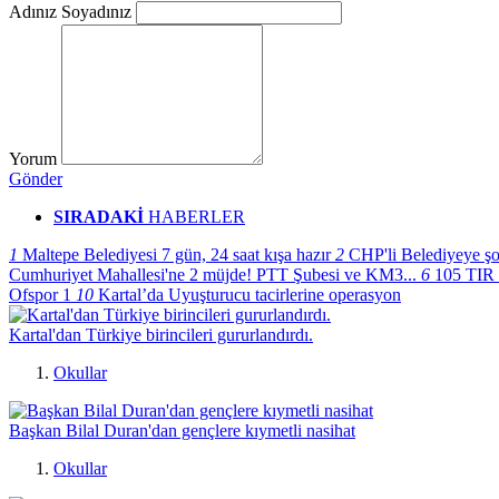
Adınız Soyadınız
Yorum
Gönder
SIRADAKİ
HABERLER
1
Maltepe Belediyesi 7 gün, 24 saat kışa hazır
2
CHP'li Belediyeye şo
Cumhuriyet Mahallesi'ne 2 müjde! PTT Şubesi ve KM3...
6
105 TIR 
Ofspor 1
10
Kartal’da Uyuşturucu tacirlerine operasyon
Kartal'dan Türkiye birincileri gururlandırdı.
Okullar
Başkan Bilal Duran'dan gençlere kıymetli nasihat
Okullar