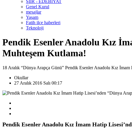
ŞİİR - EDEBİYAT
Genel Kurul
mesajlar
Yaşam
Fatih ilçe haberleri
Teknoloji
Pendik Esenler Anadolu Kız İm
Muhteşem Kutlama!
18 Aralık “Dünya Arapça Günü” Pendik Esenler Anadolu Kız İmam Ha
Okullar
27 Aralık 2016 Salı 00:17
Pendik
Esenler Anadolu Kız İmam Hatip Lisesi
’nd