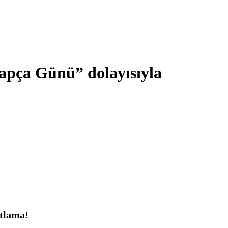
apça Günü” dolayısıyla
tlama
!