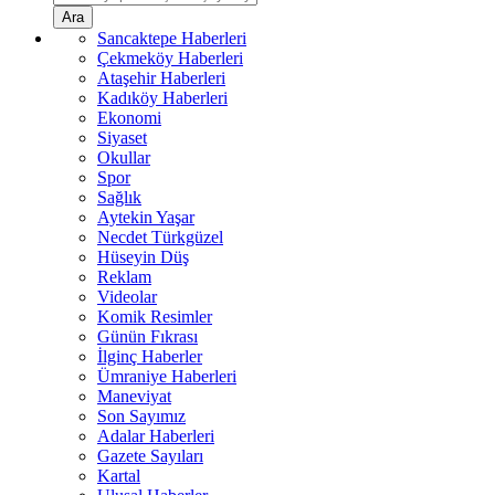
Ara
Sancaktepe Haberleri
Çekmeköy Haberleri
Ataşehir Haberleri
Kadıköy Haberleri
Ekonomi
Siyaset
Okullar
Spor
Sağlık
Aytekin Yaşar
Necdet Türkgüzel
Hüseyin Düş
Reklam
Videolar
Komik Resimler
Günün Fıkrası
İlginç Haberler
Ümraniye Haberleri
Maneviyat
Son Sayımız
Adalar Haberleri
Gazete Sayıları
Kartal