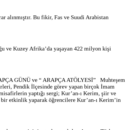
r alınmıştır. Bu fikir, Fas ve Suudi Arabistan
oğu ve Kuzey Afrika’da yaşayan 422 milyon kişi
YA ARAPÇA GÜNÜ ve “ ARAPÇA ATÖLYESİ” Muhteşem
dürleri, Pendik İlçesinde görev yapan birçok İmam
isafirlerin yaptığı sergi; Kur’an-ı Kerim, şiir ve
ı bir etkinlik yaparak öğrencilere Kur’an-ı Kerim’in