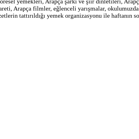
resel yemekleri, Arapça şarkı ve şiir dinletileri, Arapç
areti, Arapça filmler, eğlenceli yarışmalar, okulumuzd
zetlerin tattırıldığı yemek organizasyonu ile haftanın