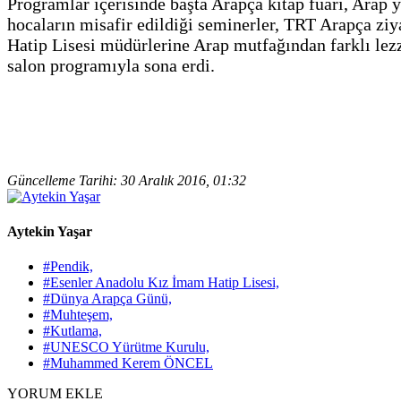
Programlar içerisinde başta Arapça kitap fuarı, Arap yö
hocaların misafir edildiği seminerler, TRT Arapça ziy
Hatip Lisesi müdürlerine Arap mutfağından farklı lez
salon programıyla sona erdi.
Güncelleme Tarihi: 30 Aralık 2016, 01:32
Aytekin Yaşar
#Pendik,
#Esenler Anadolu Kız İmam Hatip Lisesi,
#Dünya Arapça Günü,
#Muhteşem,
#Kutlama,
#UNESCO Yürütme Kurulu,
#Muhammed Kerem ÖNCEL
YORUM EKLE