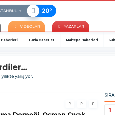
20
°
STANBUL
VİDEOLAR
YAZARLAR
 Haberleri
Tuzla Haberleri
Maltepe Haberleri
Sul
diler...
ilikte yarışıyor.
SIRA
1
aşma Derneği
,
Osman Cıvak