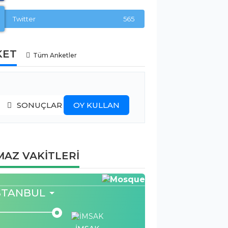
Twitter
565
KET
Tüm Anketler
SONUÇLAR
OY KULLAN
AZ VAKİTLERİ
STANBUL