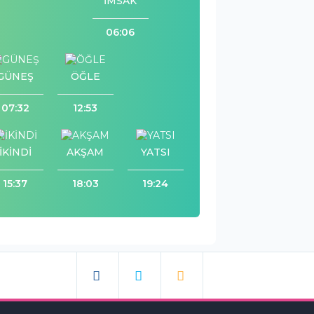
İMSAK
06:06
GÜNEŞ
ÖĞLE
07:32
12:53
İKİNDİ
AKŞAM
YATSI
15:37
18:03
19:24