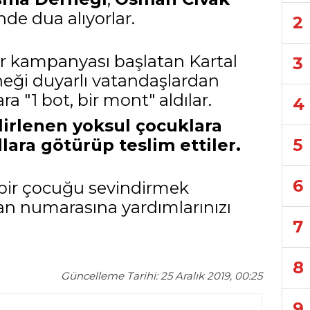
nde dua alıyorlar.
2
ır kampanyası başlatan
Kartal
3
eği duyarlı vatandaşlardan
a "1 bot, bir mont" aldılar.
4
irlenen yoksul çocuklara
lara götürüp teslim ettiler.
5
6
e bir çocuğu sevindirmek
iban numarasına yardımlarınızı
7
8
Güncelleme Tarihi: 25 Aralık 2019, 00:25
9