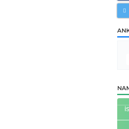
AN
NAM
İ