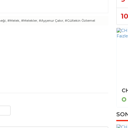
1
eği,
#Melek,
#Melekler,
#Ayşenur Çakır,
#Gültekin Öztemel
Kartal Belediyesi'nden eşi görülmemiş ağaç katliamı
Kartal
SON