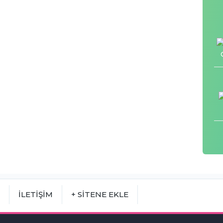
M
İLETİŞİM
+ SİTENE EKLE