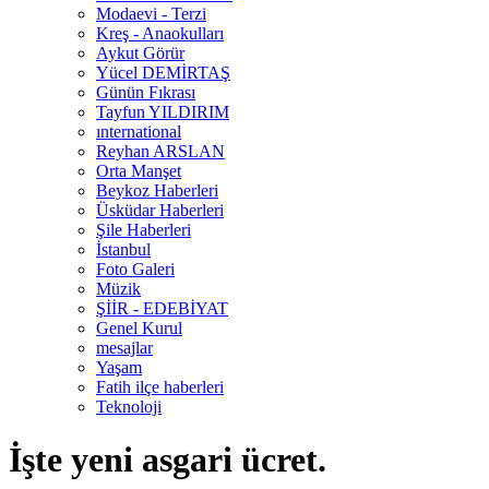
Modaevi - Terzi
Kreş - Anaokulları
Aykut Görür
Yücel DEMİRTAŞ
Günün Fıkrası
Tayfun YILDIRIM
ınternational
Reyhan ARSLAN
Orta Manşet
Beykoz Haberleri
Üsküdar Haberleri
Şile Haberleri
İstanbul
Foto Galeri
Müzik
ŞİİR - EDEBİYAT
Genel Kurul
mesajlar
Yaşam
Fatih ilçe haberleri
Teknoloji
İşte yeni asgari ücret.