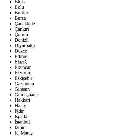
Bitlis
Bolu
Burdur
Bursa
Çanakkale
Çankırı
Çorum
Denizli
Diyarbakır
Düzce
Edirne
Elazığ
Erzincan
Erzurum
Eskişehir
Gaziantep
Giresun
Gümüşhane
Hakkari
Hatay
Iğdır
Isparta
İstanbul
İzmir
K. Maraş