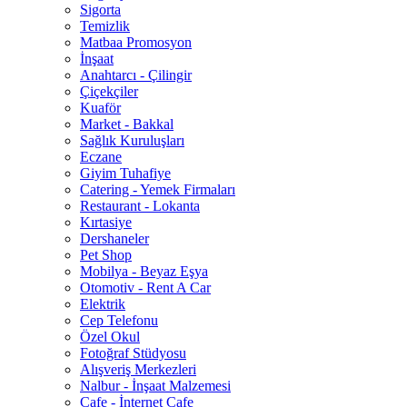
Sigorta
Temizlik
Matbaa Promosyon
İnşaat
Anahtarcı - Çilingir
Çiçekçiler
Kuaför
Market - Bakkal
Sağlık Kuruluşları
Eczane
Giyim Tuhafiye
Catering - Yemek Firmaları
Restaurant - Lokanta
Kırtasiye
Dershaneler
Pet Shop
Mobilya - Beyaz Eşya
Otomotiv - Rent A Car
Elektrik
Cep Telefonu
Özel Okul
Fotoğraf Stüdyosu
Alışveriş Merkezleri
Nalbur - İnşaat Malzemesi
Cafe - İnternet Cafe