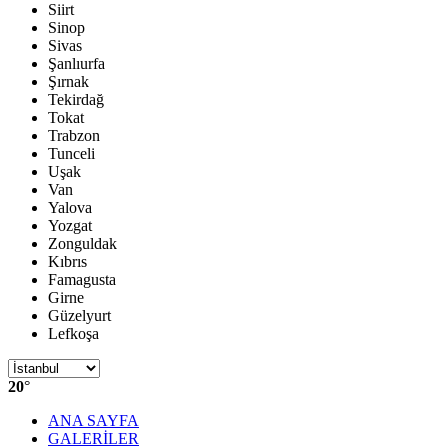
Siirt
Sinop
Sivas
Şanlıurfa
Şırnak
Tekirdağ
Tokat
Trabzon
Tunceli
Uşak
Van
Yalova
Yozgat
Zonguldak
Kıbrıs
Famagusta
Girne
Güzelyurt
Lefkoşa
20
°
ANA SAYFA
GALERİLER