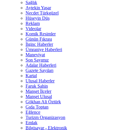
Sağlık
Aytekin Yaşar
Necdet Türkgüzel
Hüseyin Düş
Reklam
Videolar
Komik Resimler
Günün Fıkrası
İlginç Haberler
Ümraniye Haberleri
Maneviyat
Son Sayımız
Adalar Haberleri
Gazete Sayıları
Kartal
Ulusal Haberler
Faruk Şahin
Manşet İlçeler
Manşet Ulusal
Gökhan Ali Öztürk
Gıda Toptan
Eğlence
Turizm Organizasyon
Emlak
Bilgisayar - Elektronik