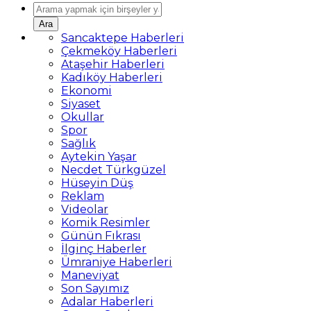
Ara
Sancaktepe Haberleri
Çekmeköy Haberleri
Ataşehir Haberleri
Kadıköy Haberleri
Ekonomi
Siyaset
Okullar
Spor
Sağlık
Aytekin Yaşar
Necdet Türkgüzel
Hüseyin Düş
Reklam
Videolar
Komik Resimler
Günün Fıkrası
İlginç Haberler
Ümraniye Haberleri
Maneviyat
Son Sayımız
Adalar Haberleri