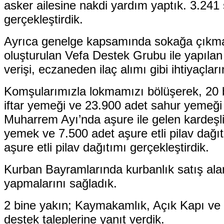
asker ailesine nakdi yardım yaptık. 3.241
gerçekleştirdik.
Ayrıca genelge kapsamında sokağa çıkma k
oluşturulan Vefa Destek Grubu ile yapılan 
verişi, eczaneden ilaç alımı gibi ihtiyaçları
Komşularımızla lokmamızı bölüşerek, 20 b
iftar yemeği ve 23.900 adet sahur yemeği
Muharrem Ayı’nda aşure ile gelen kardeş
yemek ve 7.500 adet aşure etli pilav dağ
aşure etli pilav dağıtımı gerçekleştirdik.
Kurban Bayramlarında kurbanlık satış alanı
yapmalarını sağladık.
2 bine yakın; Kaymakamlık, Açık Kapı ve 1
destek taleplerine yanıt verdik.