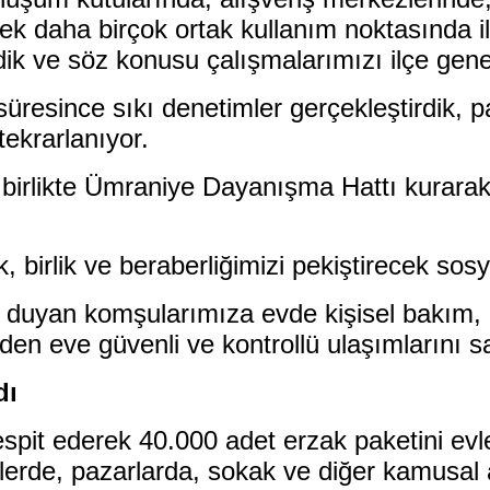
ek daha birçok ortak kullanım noktasında il
irdik ve söz konusu çalışmalarımızı ilçe ge
resince sıkı denetimler gerçekleştirdik, paz
tekrarlanıyor.
e birlikte Ümraniye Dayanışma Hattı kurar
 birlik ve beraberliğimizi pekiştirecek sosy
 duyan komşularımıza evde kişisel bakım, k
n eve güvenli ve kontrollü ulaşımlarını s
dı
espit ederek 40.000 adet erzak paketini evler
erde, pazarlarda, sokak ve diğer kamusal a