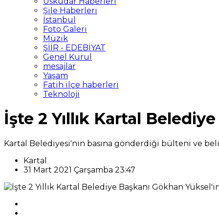
Üsküdar Haberleri
Şile Haberleri
İstanbul
Foto Galeri
Müzik
ŞİİR - EDEBİYAT
Genel Kurul
mesajlar
Yaşam
Fatih ilçe haberleri
Teknoloji
İşte 2 Yıllık Kartal Beledi
Kartal Belediyesi'nin basına gönderdiği bülteni ve bel
Kartal
31 Mart 2021 Çarşamba 23:47