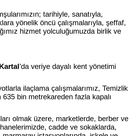
şularımızın; tarihiyle, sanatıyla,
klara yönelik öncü çalışmalarıyla, şeffaf,
dığımız hizmet yolculuğumuzda birlik ve
Kartal
’da veriye dayalı kent yönetimi
yotlarla ilaçlama çalışmalarımız, Temizlik
 635 bin metrekareden fazla kapalı
açları olmak üzere, marketlerde, berber ve
ethanelerimizde, cadde ve sokaklarda,
, marmaray istasyonlarında, iskele ve