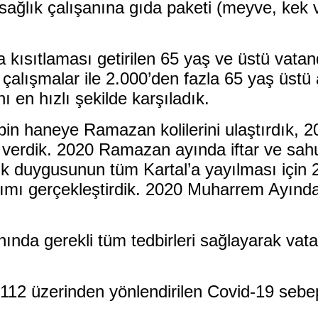
 sağlık çalışanına gıda paketi (meyve, kek
ısıtlaması getirilen 65 yaş ve üstü vatan
çalışmalar ile 2.000’den fazla 65 yaş üstü
nı en hızlı şekilde karşıladık.
in haneye Ramazan kolilerini ulaştırdık, 
 verdik. 2020 Ramazan ayında iftar ve sah
lik duygusunun tüm Kartal’a yayılması içi
ıtımı gerçekleştirdik. 2020 Muharrem Ayın
nda gerekli tüm tedbirleri sağlayarak vatan
12 üzerinden yönlendirilen Covid-19 sebepli