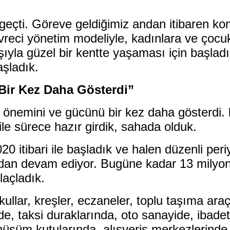
geçti. Göreve geldiğimiz andan itibaren kom
çevreci yönetim modeliyle, kadınlara ve çocu
yışıyla güzel bir kentte yaşaması için başla
aşladık.
Bir Kez Daha Gösterdi”
in önemini ve gücünü bir kez daha gösterdi.
ile sürece hazır girdik, sahada olduk.
 itibari ile başladık ve halen düzenli peri
ından devam ediyor. Bugüne kadar 13 milyon
laçladık.
okullar, kreşler, eczaneler, toplu taşıma ar
nde, taksi duraklarında, oto sanayide, ibad
nüşüm kutularında, alışveriş merkezlerinde