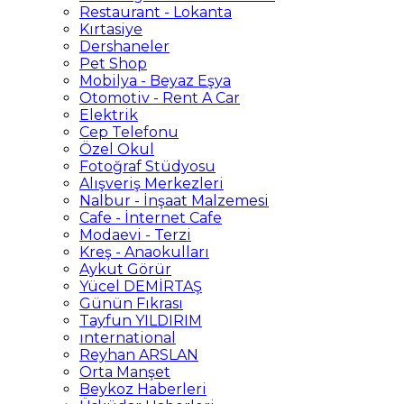
Restaurant - Lokanta
Kırtasiye
Dershaneler
Pet Shop
Mobilya - Beyaz Eşya
Otomotiv - Rent A Car
Elektrik
Cep Telefonu
Özel Okul
Fotoğraf Stüdyosu
Alışveriş Merkezleri
Nalbur - İnşaat Malzemesi
Cafe - İnternet Cafe
Modaevi - Terzi
Kreş - Anaokulları
Aykut Görür
Yücel DEMİRTAŞ
Günün Fıkrası
Tayfun YILDIRIM
ınternational
Reyhan ARSLAN
Orta Manşet
Beykoz Haberleri