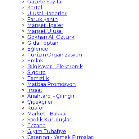
Gazete Sayıları
Kartal
Ulusal Haberler
Faruk Şahin
Manşet İlçeler
Manşet Ulusal
Gökhan Ali Öztürk
Gıda Toptan
Eğlence
Turizm Organizasyon
Emlak
Bilgisayar - Elektronik
Sigorta
Temizlik
Matbaa Promosyon
İnşaat
Anahtarcı - Çilingir
Çiçekçiler
Kuaför
Market - Bakkal
Sağlık Kuruluşları
Eczane
Giyim Tuhafiye
Catering - Yemek Firmaları