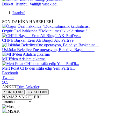
Dikkat! İstanbul Valiliği yasakladı.
İstanbul
SON DAKİKA HABERLERİ
Özgür Özel hakkında "Dokunulmazlık kaldırılması"...
CHP'li Başkan Eren Ali Bingöl AK Parti'ye...
Üsküdar Belediyesi'ne operasyon, Belediye Başkanına...
MHP'den Adalara çıkarma
Mert Polat CHP'den istifa edip Yeni Parti'li...
Facebook
Twitter
565
ANKET
Tüm Anketler
SONUÇLAR
OY KULLAN
NAMAZ VAKİTLERİ