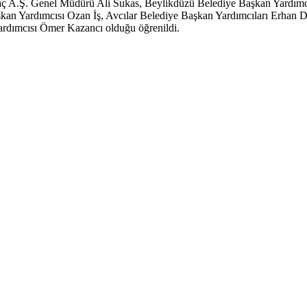
 A.Ş. Genel Müdürü Ali Sukas, Beylikdüzü Belediye Başkan Yardımcıs
an Yardımcısı Ozan İş, Avcılar Belediye Başkan Yardımcıları Erha
rdımcısı Ömer Kazancı olduğu öğrenildi.