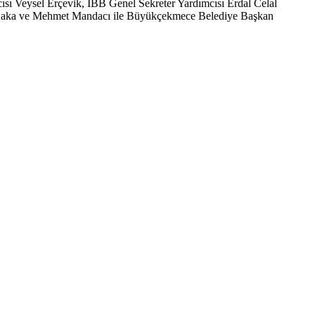
ı Veysel Erçevik, İBB Genel Sekreter Yardımcısı Erdal Celal
n Daka ve Mehmet Mandacı ile Büyükçekmece Belediye Başkan