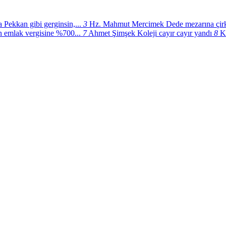
 Pekkan gibi gerginsin,...
3
Hz. Mahmut Mercimek Dede mezarına çirki
n emlak vergisine %700...
7
Ahmet Şimşek Koleji cayır cayır yandı
8
K