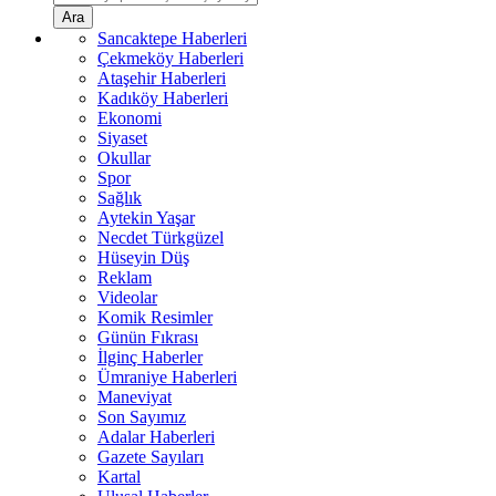
Ara
Sancaktepe Haberleri
Çekmeköy Haberleri
Ataşehir Haberleri
Kadıköy Haberleri
Ekonomi
Siyaset
Okullar
Spor
Sağlık
Aytekin Yaşar
Necdet Türkgüzel
Hüseyin Düş
Reklam
Videolar
Komik Resimler
Günün Fıkrası
İlginç Haberler
Ümraniye Haberleri
Maneviyat
Son Sayımız
Adalar Haberleri
Gazete Sayıları
Kartal