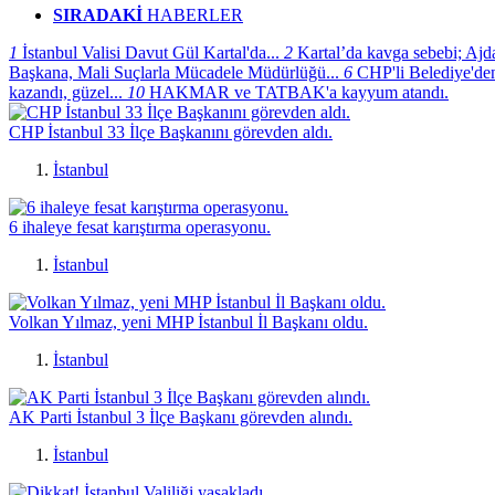
SIRADAKİ
HABERLER
1
İstanbul Valisi Davut Gül Kartal'da...
2
Kartal’da kavga sebebi; Ajda
Başkana, Mali Suçlarla Mücadele Müdürlüğü...
6
CHP'li Belediye'de
kazandı, güzel...
10
HAKMAR ve TATBAK'a kayyum atandı.
CHP İstanbul 33 İlçe Başkanını görevden aldı.
İstanbul
6 ihaleye fesat karıştırma operasyonu.
İstanbul
Volkan Yılmaz, yeni MHP İstanbul İl Başkanı oldu.
İstanbul
AK Parti İstanbul 3 İlçe Başkanı görevden alındı.
İstanbul