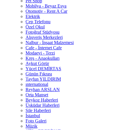
Pet Shop
Mobilya - Beyaz Eşya
Otomotiv - Rent A Car
Elektrik
Cep Telefonu
Özel Okul
Fotoğraf Stüdyosu
Alışveriş Merkezleri
Nalbur - İnşaat Malzemesi
Cafe - İnternet Cafe
Modaevi - Terzi
Kreş - Anaokulları
Aykut Görür
Yücel DEMİRTAŞ
Günün Fıkrası
Tayfun YILDIRIM
ınternational
Reyhan ARSLAN
Orta Manşet
Beykoz Haberleri
Üsküdar Haberleri
Şile Haberleri
İstanbul
Foto Galeri
Müzik