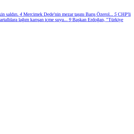
n saldırı.
4
Mercimek Dede'nin mezar taşını Barış Özerol...
5
CHP'li
artallılara lağım karışan içme suyu...
9
Başkan Erdoğan, "Türkiye