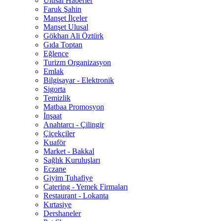
Ulusal Haberler
Faruk Şahin
Manşet İlçeler
Manşet Ulusal
Gökhan Ali Öztürk
Gıda Toptan
Eğlence
Turizm Organizasyon
Emlak
Bilgisayar - Elektronik
Sigorta
Temizlik
Matbaa Promosyon
İnşaat
Anahtarcı - Çilingir
Çiçekçiler
Kuaför
Market - Bakkal
Sağlık Kuruluşları
Eczane
Giyim Tuhafiye
Catering - Yemek Firmaları
Restaurant - Lokanta
Kırtasiye
Dershaneler