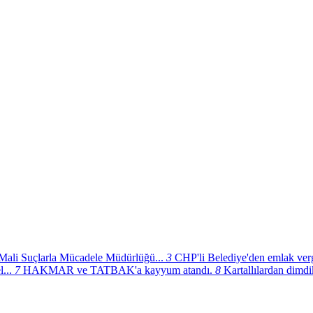
Mali Suçlarla Mücadele Müdürlüğü...
3
CHP'li Belediye'den emlak ver
...
7
HAKMAR ve TATBAK'a kayyum atandı.
8
Kartallılardan dimd