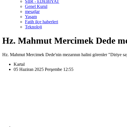
ŞİİR - EDEBİYAT
Genel Kurul
mesajlar
Yaşam
Fatih ilçe haberleri
Teknoloji
Hz. Mahmut Mercimek Dede meza
Hz. Mahmut Mercimek Dede'nin mezarının halini görenler "Diriye say
Kartal
05 Haziran 2025 Perşembe 12:55