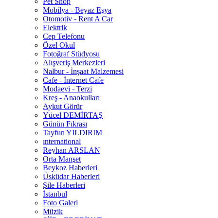
Pet Shop
Mobilya - Beyaz Eşya
Otomotiv - Rent A Car
Elektrik
Cep Telefonu
Özel Okul
Fotoğraf Stüdyosu
Alışveriş Merkezleri
Nalbur - İnşaat Malzemesi
Cafe - İnternet Cafe
Modaevi - Terzi
Kreş - Anaokulları
Aykut Görür
Yücel DEMİRTAŞ
Günün Fıkrası
Tayfun YILDIRIM
ınternational
Reyhan ARSLAN
Orta Manşet
Beykoz Haberleri
Üsküdar Haberleri
Şile Haberleri
İstanbul
Foto Galeri
Müzik