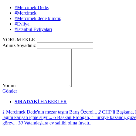
#Mercimek Dede,
#Mercimek,
#Mercimek dede kimdir,
#Evliya,
#İstanbul Evliyaları
YORUM EKLE
Adınız Soyadınız
Yorum
Gönder
SIRADAKİ
HABERLER
1
Mercimek Dede'nin mezar taşını Barış Özerol...
2
CHP'li Başkana, 
lağım karışan içme suyu...
6
Başkan Erdoğan, "Türkiye kazandı, güzel
görev...
10
Vatandaşlara ev sahibi olma fırsatı...