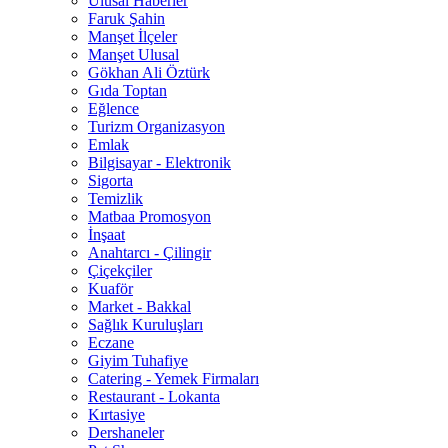
Ulusal Haberler
Faruk Şahin
Manşet İlçeler
Manşet Ulusal
Gökhan Ali Öztürk
Gıda Toptan
Eğlence
Turizm Organizasyon
Emlak
Bilgisayar - Elektronik
Sigorta
Temizlik
Matbaa Promosyon
İnşaat
Anahtarcı - Çilingir
Çiçekçiler
Kuaför
Market - Bakkal
Sağlık Kuruluşları
Eczane
Giyim Tuhafiye
Catering - Yemek Firmaları
Restaurant - Lokanta
Kırtasiye
Dershaneler