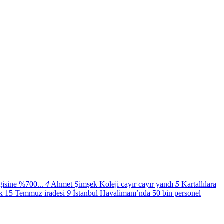
gisine %700...
4
Ahmet Şimşek Koleji cayır cayır yandı
5
Kartallılara
ik 15 Temmuz iradesi
9
İstanbul Havalimanı’nda 50 bin personel