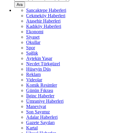
Ara
Sancaktepe Haberleri
Çekmeköy Haberleri
Ataşehir Haberleri
Kadıköy Haberleri
Ekonomi
Siyaset
Okullar
Spor
Sağlık
Aytekin Yaşar
Necdet Türkgüzel
Hüseyin Düş
Reklam
Videolar
Komik Resimler
Günün Fıkrası
İlginç Haberler
Ümraniye Haberleri
Maneviyat
Son Sayımız
Adalar Haberleri
Gazete Sayıları
Kartal