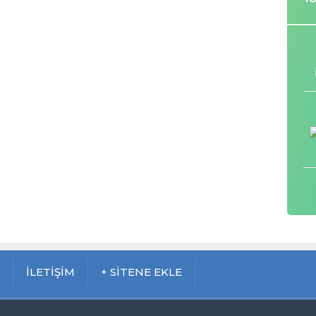
M
İLETİŞİM
+ SİTENE EKLE