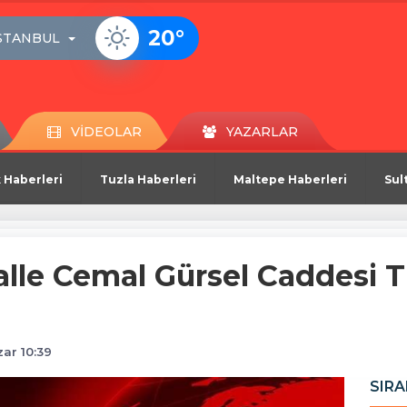
20
°
STANBUL
VİDEOLAR
YAZARLAR
 Haberleri
Tuzla Haberleri
Maltepe Haberleri
Sul
lle Cemal Gürsel Caddesi Tr
zar 10:39
SIRA