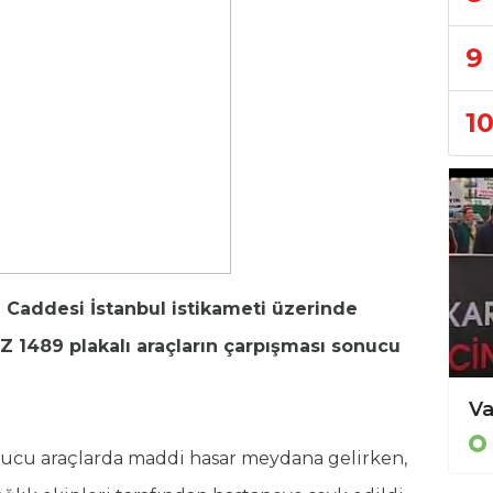
9
1
 Caddesi İstanbul istikameti üzerinde
Z 1489 plakalı araçların çarpışması sonucu
Çocukların olduğu aile arabasına saldırdılar. İşte O dehşet dolu anlar...
Pendik Haberleri
sonucu araçlarda maddi hasar meydana gelirken,