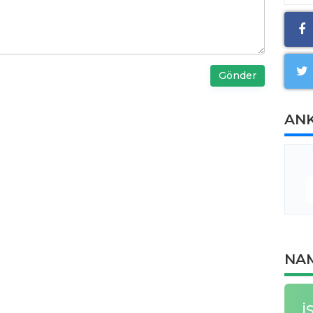
Gönder
AN
NAM
İ