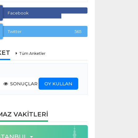
Facebook
Twitter
565
KET
Tüm Anketler
SONUÇLAR
OY KULLAN
AZ VAKİTLERİ
STANBUL