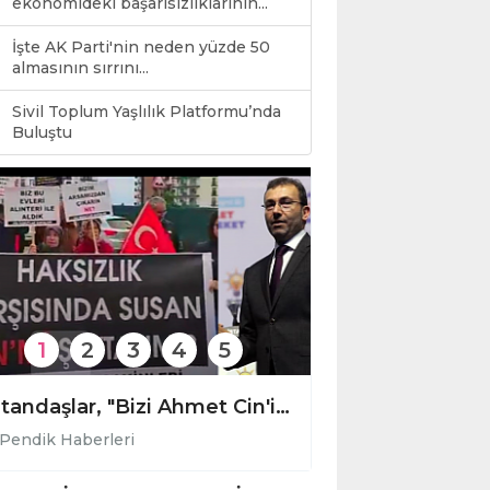
ekonomideki başarısızlıklarının...
İşte AK Parti'nin neden yüzde 50
almasının sırrını...
Sivil Toplum Yaşlılık Platformu’nda
0
Buluştu
1
2
3
4
5
Vatandaşlar, "Bizi Ahmet Cin'in elinden kurtarın." Dediler.
Pendik Haberleri
Pendik Haberler