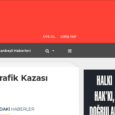
ÜYE OL
GİRİŞ YAP
tanbeyli Haberleri
afik Kazası
DAKİ
HABERLER