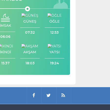
GÜNEŞ
ÖĞLE
İMSAK
07:32
12:53
06:06
İKİNDİ
AKŞAM
YATSI
15:37
18:03
19:24