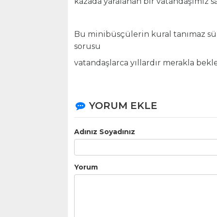
kazada yaralanan bir vatandaşımız sa
Bu minibüsçülerin kural tanımaz sür
sorusu
vatandaşlarca yıllardır merakla bek
YORUM EKLE
Adınız Soyadınız
Yorum