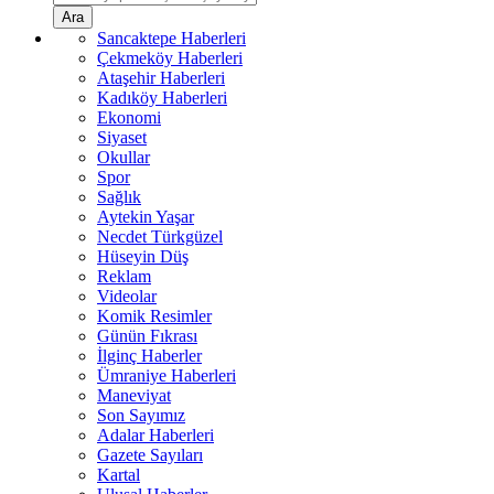
Ara
Sancaktepe Haberleri
Çekmeköy Haberleri
Ataşehir Haberleri
Kadıköy Haberleri
Ekonomi
Siyaset
Okullar
Spor
Sağlık
Aytekin Yaşar
Necdet Türkgüzel
Hüseyin Düş
Reklam
Videolar
Komik Resimler
Günün Fıkrası
İlginç Haberler
Ümraniye Haberleri
Maneviyat
Son Sayımız
Adalar Haberleri
Gazete Sayıları
Kartal