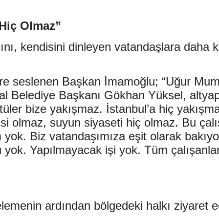
 Hiç Olmaz”
 kendisini dinleyen vatandaşlara daha kol
nlere seslenen Başkan İmamoğlu; “Uğur Mu
rtal Belediye Başkanı Gökhan Yüksel, alty
ntüler bize yakışmaz. İstanbul’a hiç yakışm
i olmaz, suyun siyaseti hiç olmaz. Bu ça
yok. Biz vatandaşımıza eşit olarak bakıyor
u yok. Yapılmayacak işi yok. Tüm çalışanl
menin ardından bölgedeki halkı ziyaret ede