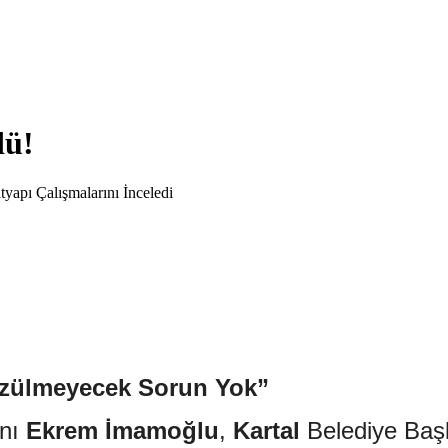
dü!
apı Çalışmalarını İnceledi
Çözülmeyecek Sorun Yok”
anı
Ekrem İmamoğlu
,
Kartal
Belediye Baş