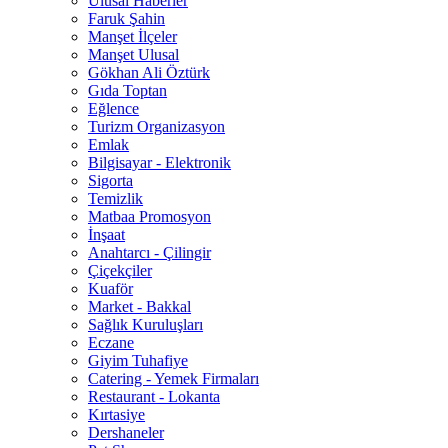
Ulusal Haberler
Faruk Şahin
Manşet İlçeler
Manşet Ulusal
Gökhan Ali Öztürk
Gıda Toptan
Eğlence
Turizm Organizasyon
Emlak
Bilgisayar - Elektronik
Sigorta
Temizlik
Matbaa Promosyon
İnşaat
Anahtarcı - Çilingir
Çiçekçiler
Kuaför
Market - Bakkal
Sağlık Kuruluşları
Eczane
Giyim Tuhafiye
Catering - Yemek Firmaları
Restaurant - Lokanta
Kırtasiye
Dershaneler