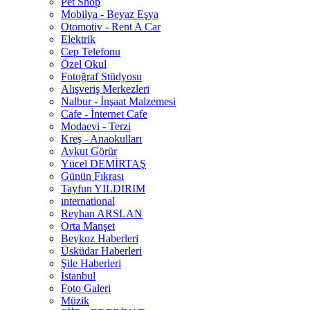
Pet Shop
Mobilya - Beyaz Eşya
Otomotiv - Rent A Car
Elektrik
Cep Telefonu
Özel Okul
Fotoğraf Stüdyosu
Alışveriş Merkezleri
Nalbur - İnşaat Malzemesi
Cafe - İnternet Cafe
Modaevi - Terzi
Kreş - Anaokulları
Aykut Görür
Yücel DEMİRTAŞ
Günün Fıkrası
Tayfun YILDIRIM
ınternational
Reyhan ARSLAN
Orta Manşet
Beykoz Haberleri
Üsküdar Haberleri
Şile Haberleri
İstanbul
Foto Galeri
Müzik