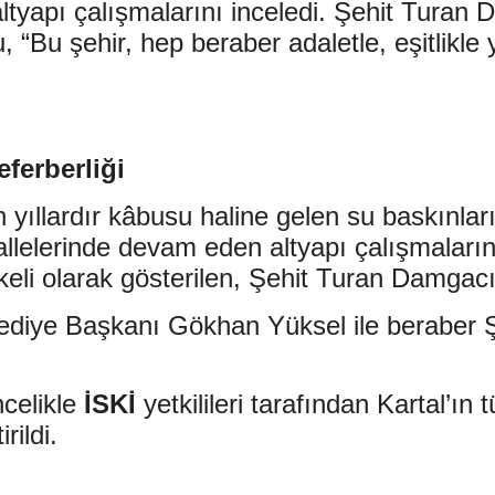
apı çalışmalarını inceledi. Şehit Turan 
 “Bu şehir, hep beraber adaletle, eşitlikl
eferberliği
zun yıllardır kâbusu haline gelen su baskın
allelerinde devam eden altyapı çalışmalar
keli olarak gösterilen, Şehit Turan Damgacı 
ediye Başkanı Gökhan Yüksel ile beraber 
celikle
İSKİ
yetkilileri tarafından Kartal’ın
rildi.