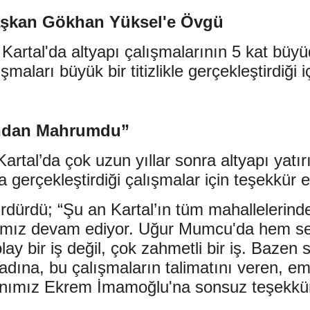
şkan Gökhan Yüksel'e Övgü
Kartal'da altyapı çalışmalarının 5 kat b
ları büyük bir titizlikle gerçekleştirdiği iç
rından Mahrumdu”
tal’da çok uzun yıllar sonra altyapı yatır
erçekleştirdiği çalışmalar için teşekkür et
rdürdü; “Şu an Kartal’ın tüm mahallelerin
ımız devam ediyor. Uğur Mumcu'da hem sel 
y bir iş değil, çok zahmetli bir iş. Bazen 
adına, bu çalışmaların talimatını veren, em
anımız Ekrem İmamoğlu'na sonsuz teşekkür