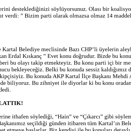
rini desteklediğinizi söylüyorsunuz. Olası bir koalisy
t verdi: ” Bizim parti olarak olmazsa olmaz 14 maddeli
e Kartal Belediye meclisinde Bazı CHP’li üyelerin ale
Başkan Erdal Kıskanç ” Evet konu doğrudur. Bizde bu ko
eri bu olayı takip etmekteyiz. Bu konu parti içi bir mes
ucu bekleyeceğiz. Belki bu konuda sessiz kaldığımız 
ipçisiyiz. Bu konuda AKP Kartal İlçe Başkanı Mehdi A
i de biliyoruz. Bu zihniyet ile diyorlar ki bu konu ora
dedi.
LATTIK!
rine ithafen söylediği, “Hain” ve “Çıkarcı” gibi söylem
 Başkanımız seçildiği günden itibaren tüm Kartal’ın Be
et etmeye başlarlar. Biz kendisi ile bu konuları detaylı