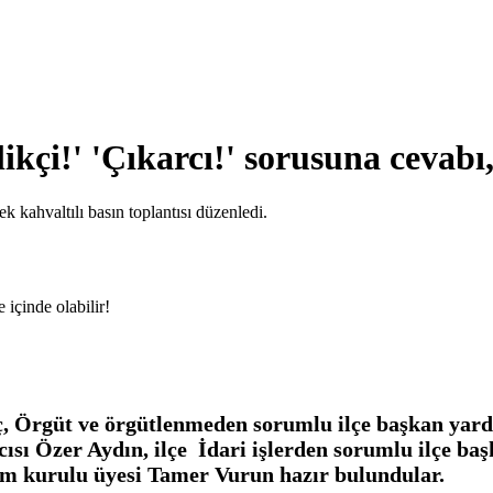
ikçi!' 'Çıkarcı!' sorusuna cevabı, 
k kahvaltılı basın toplantısı düzenledi.
ç
, Örgüt ve örgütlenmeden sorumlu ilçe başkan yar
cısı
Özer Aydın
, ilçe İdari işlerden sorumlu ilçe b
im kurulu üyesi
Tamer Vurun
hazır bulundular.