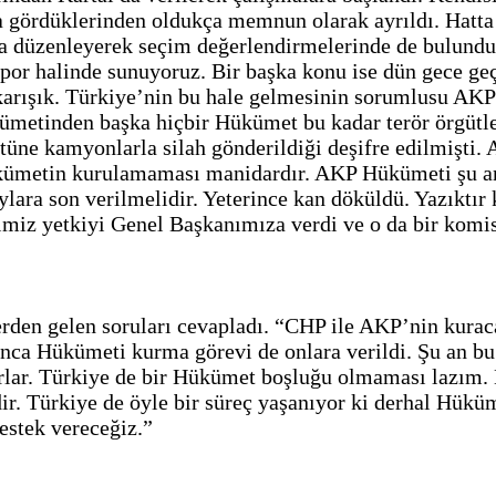
 gördüklerinden oldukça memnun olarak ayrıldı. Hatta 
 da düzenleyerek seçim değerlendirmelerinde de bulunduk
apor halinde sunuyoruz. Bir başka konu ise dün gece ge
karışık. Türkiye’nin bu hale gelmesinin sorumlusu AKP
ümetinden başka hiçbir Hükümet bu kadar terör örgütle
gütüne kamyonlarla silah gönderildiği deşifre edilmişti
kümetin kurulamaması manidardır. AKP Hükümeti şu an g
lara son verilmelidir. Yeterince kan döküldü. Yazıktır
rtimiz yetkiyi Genel Başkanımıza verdi ve o da bir komi
rden gelen soruları cevapladı. “CHP ile AKP’nin kuraca
ınca Hükümeti kurma görevi de onlara verildi. Şu an bu 
lar. Türkiye de bir Hükümet boşluğu olmaması lazım. 
ir. Türkiye de öyle bir süreç yaşanıyor ki derhal Hük
stek vereceğiz.”