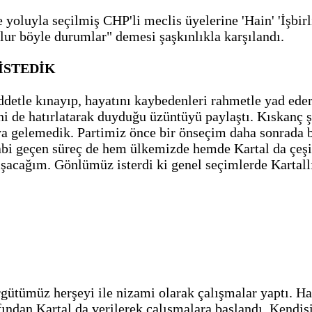
 yoluyla seçilmiş CHP'li meclis üyelerine 'Hain' 'İşbirl
olur böyle durumlar" demesi şaşkınlıkla karşılandı.
İSTEDİK
ddetle kınayıp, hayatını kaybedenleri rahmetle yad ed
ini de hatırlatarak duyduğu üzüntüyü paylaştı. Kıskanç
ya gelemedik. Partimiz önce bir önseçim daha sonrada b
abi geçen süreç de hem ülkemizde hemde Kartal da çeşi
lışacağım. Gönlümüz isterdi ki genel seçimlerde Karta
ütümüz herşeyi ile nizami olarak çalışmalar yaptı. Hat
ından Kartal da verilerek çalışmalara başlandı. Kendisi