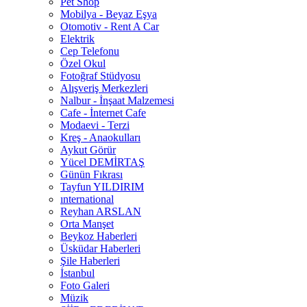
Pet Shop
Mobilya - Beyaz Eşya
Otomotiv - Rent A Car
Elektrik
Cep Telefonu
Özel Okul
Fotoğraf Stüdyosu
Alışveriş Merkezleri
Nalbur - İnşaat Malzemesi
Cafe - İnternet Cafe
Modaevi - Terzi
Kreş - Anaokulları
Aykut Görür
Yücel DEMİRTAŞ
Günün Fıkrası
Tayfun YILDIRIM
ınternational
Reyhan ARSLAN
Orta Manşet
Beykoz Haberleri
Üsküdar Haberleri
Şile Haberleri
İstanbul
Foto Galeri
Müzik