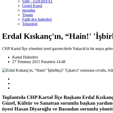
ŞİİR - EDEBİYAT
Genel Kurul
mesajlar
Yaşam
Fatih ilçe haberleri
Teknoloji
Erdal Kıskanç'ın, “Hain!' 'İşbirl
CHP Kartal İlçe yönetimi yerel gazetecilerle Yakacık'ta bir araya gelere
Kartal Haberleri
27 Temmuz 2015 Pazartesi 14:48
Toplantıda CHP Kartal İlçe Başkanı
Erdal Kıskan
Güzel
, Kültür ve Sanattan sorumlu başkan yardım
üyesi
Hasan Diyaroğlu
ve Basından sorumlu yönet