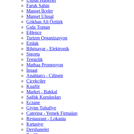
Ulusal Haberler
Faruk Şahin
Manşet İlçeler
Manşet Ulusal
Gökhan Ali Öztürk
Gıda Toptan
Eğlence
Turizm Organizasyon
Emlak
Bilgisayar - Elektronik
Sigorta
Temizlik
Matbaa Promosyon
İnşaat
Anahtarcı - Çilingir
Çiçekçiler
Kuaför
Market - Bakkal
Sağlık Kuruluşları
Eczane
Giyim Tuhafiye
Catering - Yemek Firmaları
Restaurant - Lokanta
Kırtasiye
Dershaneler