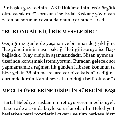
Bir başka gazetecinin “AKP Hükümetinin terör örgütle
olmayacak mı?” sorusuna ise Erdal Kıskanç şöyle yanı
zaten bu sorunun cevabı da onun içerisinde.” dedi.
“BU KONU AİLE İÇİ BİR MESELEDİR!"
Geçtiğimiz günlerde yaşanan ve bir imar değişikliğin
İlçe yönetiminin nasıl baktığı ile ilgili soruya ise 
bağladık. Olay disiplin aşamasındadır. Nisan ayından b
üzerinde konuşmak istemiyorum. Buradan gelecek son
yapmamamıza rağmen ilk günden itibaren konunun tak
bize gelsin 38 bin metrekare yer bize kalsın” dediğin
durumda kimin Kartal sevdalısı olduğu belli oluyor.” 
MECLİS ÜYELERİNE DİSİPLİN SÜRECİNİ BAŞ
Kartal Belediye Başkanının ret oyu veren meclis üyele
Bazen aile arasında böyle sorunlar olabilir. Belediye
başlarken parti rozetlerini çıkarır ve tüm herkese hizm