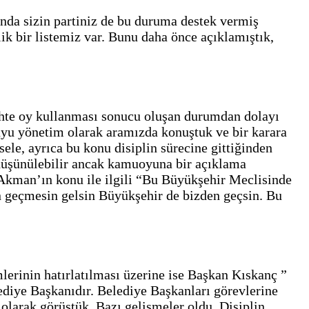
onda sizin partiniz de bu duruma destek vermiş
k bir listemiz var. Bunu daha önce açıklamıştık,
yhte oy kullanması sonucu oluşan durumdan dolayı
nuyu yönetim olarak aramızda konuştuk ve bir karara
ele, ayrıca bu konu disiplin sürecine gittiğinden
düşünülebilir ancak kamuoyuna bir açıklama
kman’ın konu ile ilgili “Bu Büyükşehir Meclisinde
dan geçmesin gelsin Büyükşehir de bizden geçsin. Bu
lerinin hatırlatılması üzerine ise Başkan Kıskanç ”
lediye Başkanıdır. Belediye Başkanları görevlerine
 olarak görüştük. Bazı gelişmeler oldu. Disiplin