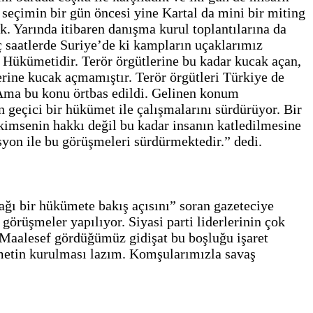
seçimin bir gün öncesi yine Kartal da mini bir miting
. Yarında itibaren danışma kurul toplantılarına da
ç saatlerde Suriye’de ki kampların uçaklarımız
 Hükümetidir. Terör örgütlerine bu kadar kucak açan,
rine kucak açmamıştır. Terör örgütleri Türkiye de
. Ama bu konu örtbas edildi. Gelinen konum
eçici bir hükümet ile çalışmalarını sürdürüyor. Bir
 kimsenin hakkı değil bu kadar insanın katledilmesine
syon ile bu görüşmeleri sürdürmektedir.” dedi.
ğı bir hükümete bakış açısını” soran gazeteciye
görüşmeler yapılıyor. Siyasi parti liderlerinin çok
Maalesef gördüğümüz gidişat bu boşluğu işaret
ümetin kurulması lazım. Komşularımızla savaş