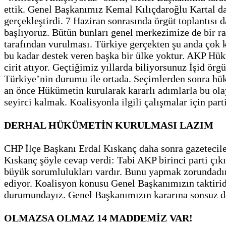
ettik. Genel Başkanımız Kemal Kılıçdaroğlu Kartal da
gerçekleştirdi. 7 Haziran sonrasında örgüt toplantısı
başlıyoruz. Bütün bunları genel merkezimize de bir r
tarafından vurulması. Türkiye gerçekten şu anda çok 
bu kadar destek veren başka bir ülke yoktur. AKP Hük
cirit atıyor. Geçtiğimiz yıllarda biliyorsunuz İşid ör
Türkiye’nin durumu ile ortada. Seçimlerden sonra hü
an önce Hükümetin kurularak kararlı adımlarla bu olay
seyirci kalmak. Koalisyonla ilgili çalışmalar için pa
DERHAL HÜKÜMETİN KURULMASI LAZIM
CHP İlçe Başkanı Erdal Kıskanç daha sonra gazetecile
Kıskanç şöyle cevap verdi: Tabi AKP birinci parti çık
büyük sorumlulukları vardır. Bunu yapmak zorundadır
ediyor. Koalisyon konusu Genel Başkanımızın taktirid
durumundayız. Genel Başkanımızın kararına sonsuz de
OLMAZSA OLMAZ 14 MADDEMİZ VAR!