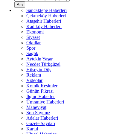
Ara
Sancaktepe Haberleri
Çekmeköy Haberleri
Ataşehir Haberleri
Kadıköy Haberleri
Ekonomi
Siyaset
Okullar
Spor
Sağlık
Aytekin Yaşar
Necdet Türkgüzel
Hüseyin Düş
Reklam
Videolar
Komik Resimler
Günün Fıkrası
İlginç Haberler
Ümraniye Haberleri
Maneviyat
Son Sayımız
Adalar Haberleri
Gazete Sayıları
Kartal