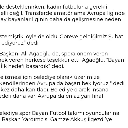
 desteklenirken, kadın futboluna gerekli
belli değil. Transferde amatör ama Avrupa liginde
pay bayanlar liginin daha da gelişmesine neden
istemiştik, öyle de oldu. Göreve geldiğimiz Şubat
 ediyoruz” dedi.
Başkanı Ali Ağaoğlu da, spora önem veren
mek veren herkese teşekkür etti. Ağaoğlu, “Bayan
k hedefi başardık” dedi.
lişmesi için belediye olarak üzerimize
Kendilerinden Avrupa’da başarı bekliyoruz “ dedi.
r kez daha kanıtladı. Belediye olarak insana
efi daha var. Avrupa da en az yarı final
elediye spor Bayan Futbol takımı oyuncularına
ği Başkan Yardımcısı Gamze Akkuş İlgezdi’ye