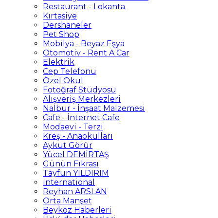
Restaurant - Lokanta
Kırtasiye
Dershaneler
Pet Shop
Mobilya - Beyaz Eşya
Otomotiv - Rent A Car
Elektrik
Cep Telefonu
Özel Okul
Fotoğraf Stüdyosu
Alışveriş Merkezleri
Nalbur - İnşaat Malzemesi
Cafe - İnternet Cafe
Modaevi - Terzi
Kreş - Anaokulları
Aykut Görür
Yücel DEMİRTAŞ
Günün Fıkrası
Tayfun YILDIRIM
ınternational
Reyhan ARSLAN
Orta Manşet
Beykoz Haberleri