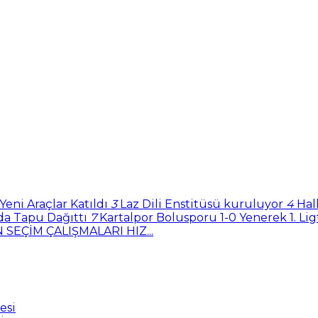
ni Araçlar Katıldı
3
Laz Dili Enstitüsü kuruluyor
4
Hal
da Tapu Dağıttı
7
Kartalpor Bolusporu 1-0 Yenerek 1. Lig
 SEÇİM ÇALIŞMALARI HIZ...