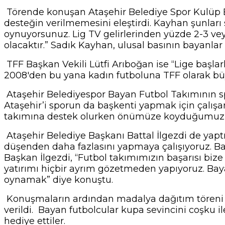
Törende konuşan Ataşehir Belediye Spor Kulüp B
desteğin verilmemesini eleştirdi. Kayhan şunları
oynuyorsunuz. Lig TV gelirlerinden yüzde 2-3 ve
olacaktır.” Sadık Kayhan, ulusal basının bayanlar 
TFF Başkan Vekili Lütfi Arıboğan ise “Lige başlar
2008'den bu yana kadın futboluna TFF olarak büyü
Ataşehir Belediyespor Bayan Futbol Takımının s
Ataşehir’i sporun da başkenti yapmak için çalış
takımına destek olurken önümüze koyduğumuz he
Ataşehir Belediye Başkanı Battal İlgezdi de yap
düşenden daha fazlasını yapmaya çalışıyoruz. Bay
Başkan İlgezdi, “Futbol takımımızın başarısı bize 
yatırımı hiçbir ayrım gözetmeden yapıyoruz. Baya
oynamak” diye konuştu.
Konuşmaların ardından madalya dağıtım töreni g
verildi. Bayan futbolcular kupa sevincini coşku 
hediye ettiler.