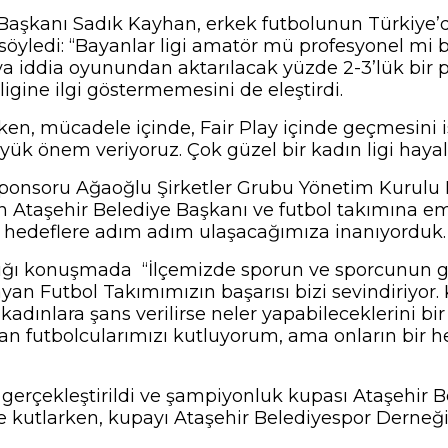
aşkanı Sadık Kayhan, erkek futbolunun Türkiye’de
 söyledi: “Bayanlar ligi amatör mü profesyonel mi 
ya iddia oyunundan aktarılacak yüzde 2-3’lük bir 
ligine ilgi göstermemesini de eleştirdi.
ken, mücadele içinde, Fair Play içinde geçmesini 
k önem veriyoruz. Çok güzel bir kadın ligi hayal
ponsoru Ağaoğlu Şirketler Grubu Yönetim Kurulu 
an Ataşehir Belediye Başkanı ve futbol takımına e
deflere adım adım ulaşacağımıza inanıyorduk. İl
tığı konuşmada “İlçemizde sporun ve sporcunun ge
an Futbol Takımımızın başarısı bizi sevindiriyor. 
kadınlara şans verilirse neler yapabileceklerini bi
n futbolcularımızı kutluyorum, ama onların bir hed
erçekleştirildi ve şampiyonluk kupası Ataşehir B
ile kutlarken, kupayı Ataşehir Belediyespor Derne