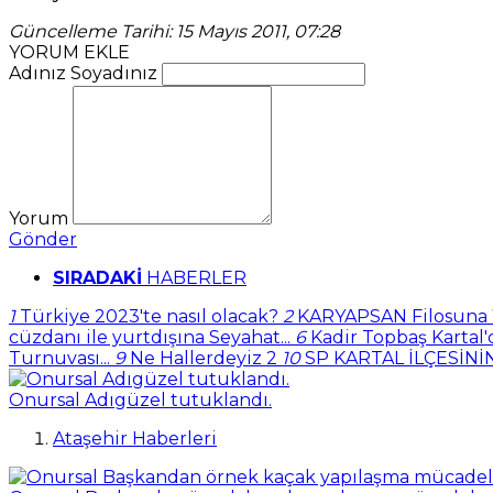
Güncelleme Tarihi: 15 Mayıs 2011, 07:28
YORUM EKLE
Adınız Soyadınız
Yorum
Gönder
SIRADAKİ
HABERLER
1
Türkiye 2023'te nasıl olacak?
2
KARYAPSAN Filosuna Ye
cüzdanı ile yurtdışına Seyahat...
6
Kadir Topbaş Kartal'
Turnuvası...
9
Ne Hallerdeyiz 2
10
SP KARTAL İLÇESİNİN
Onursal Adıgüzel tutuklandı.
Ataşehir Haberleri