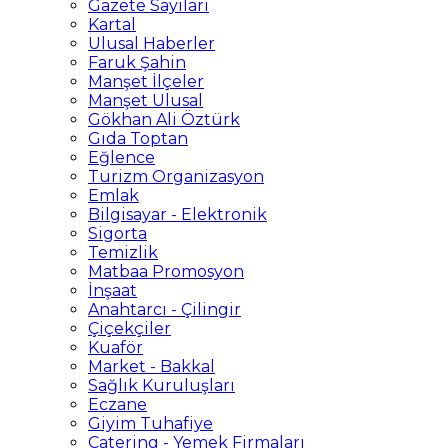
Gazete Sayıları
Kartal
Ulusal Haberler
Faruk Şahin
Manşet İlçeler
Manşet Ulusal
Gökhan Ali Öztürk
Gıda Toptan
Eğlence
Turizm Organizasyon
Emlak
Bilgisayar - Elektronik
Sigorta
Temizlik
Matbaa Promosyon
İnşaat
Anahtarcı - Çilingir
Çiçekçiler
Kuaför
Market - Bakkal
Sağlık Kuruluşları
Eczane
Giyim Tuhafiye
Catering - Yemek Firmaları