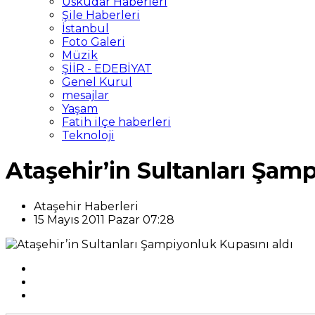
Üsküdar Haberleri
Şile Haberleri
İstanbul
Foto Galeri
Müzik
ŞİİR - EDEBİYAT
Genel Kurul
mesajlar
Yaşam
Fatih ilçe haberleri
Teknoloji
Ataşehir’in Sultanları Şam
Ataşehir Haberleri
15 Mayıs 2011 Pazar 07:28