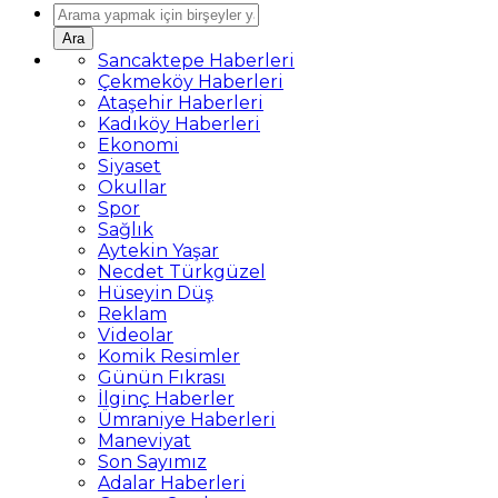
Ara
Sancaktepe Haberleri
Çekmeköy Haberleri
Ataşehir Haberleri
Kadıköy Haberleri
Ekonomi
Siyaset
Okullar
Spor
Sağlık
Aytekin Yaşar
Necdet Türkgüzel
Hüseyin Düş
Reklam
Videolar
Komik Resimler
Günün Fıkrası
İlginç Haberler
Ümraniye Haberleri
Maneviyat
Son Sayımız
Adalar Haberleri