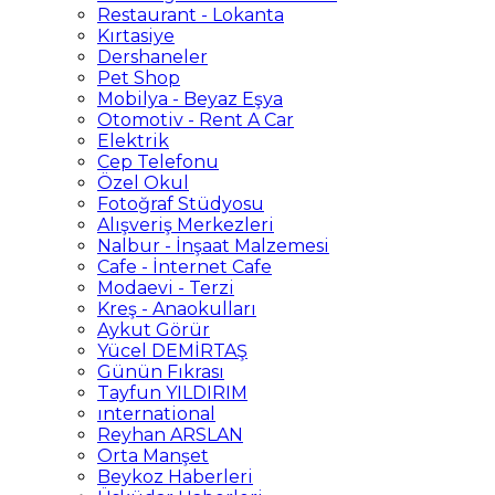
Restaurant - Lokanta
Kırtasiye
Dershaneler
Pet Shop
Mobilya - Beyaz Eşya
Otomotiv - Rent A Car
Elektrik
Cep Telefonu
Özel Okul
Fotoğraf Stüdyosu
Alışveriş Merkezleri
Nalbur - İnşaat Malzemesi
Cafe - İnternet Cafe
Modaevi - Terzi
Kreş - Anaokulları
Aykut Görür
Yücel DEMİRTAŞ
Günün Fıkrası
Tayfun YILDIRIM
ınternational
Reyhan ARSLAN
Orta Manşet
Beykoz Haberleri