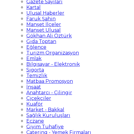
Gazete Sayıları
Kartal
Ulusal Haberler
Faruk Şahin
Manşet İlçeler
Manşet Ulusal
Gökhan Ali Öztürk
Gıda Toptan
Eğlence
Turizm Organizasyon
Emlak
Bilgisayar - Elektronik
Sigorta
Temizlik
Matbaa Promosyon
İnşaat
Anahtarcı - Çilingir
Çiçekçiler
Kuaför
Market - Bakkal
Sağlık Kuruluşları
Eczane
Giyim Tuhafiye
Catering - Yemek Firmaları