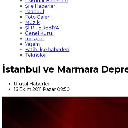
Üsküdar Haberleri
Şile Haberleri
İstanbul
Foto Galeri
Müzik
ŞİİR - EDEBİYAT
Genel Kurul
mesajlar
Yaşam
Fatih ilçe haberleri
Teknoloji
İstanbul ve Marmara Depre
Ulusal Haberler
16 Ekim 2011 Pazar 09:50