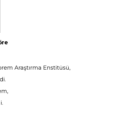
öre
prem Araştırma Enstitüsü,
di.
em,
i.