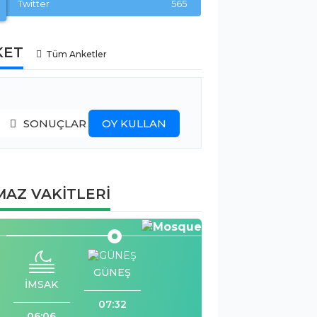
Twitter
565
KET
Tüm Anketler
SONUÇLAR
OY KULLAN
AZ VAKİTLERİ
GÜNEŞ
İMSAK
07:32
06:06