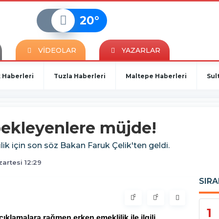
20
°
VİDEOLAR
YAZARLAR
 Haberleri
Tuzla Haberleri
Maltepe Haberleri
Sul
bekleyenlere müjde!
ik için son söz Bakan Faruk Çelik'ten geldi.
artesi 12:29
SIRA
1
ıklamalara rağmen erken emeklilik ile ilgili