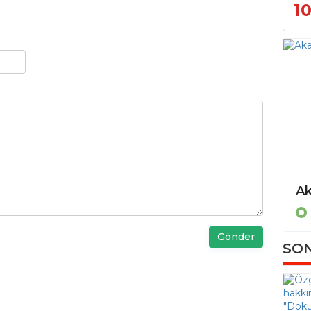
1
Gönder
SON