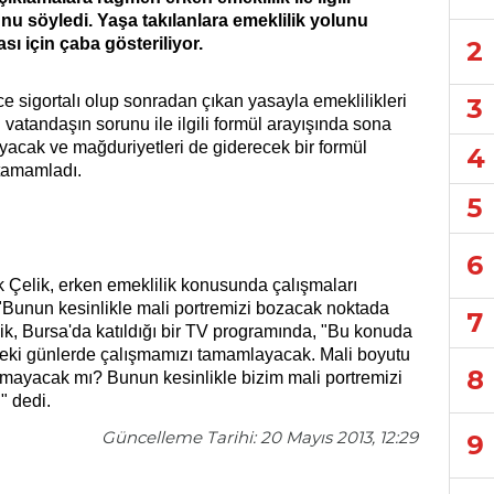
 söyledi. Yaşa takılanlara emeklilik yolunu
 için çaba gösteriliyor.
2
e sigortalı olup sonradan çıkan yasayla emeklilikleri
3
vatandaşın sorunu ile ilgili formül arayışında sona
ayacak ve mağduriyetleri de giderecek bir formül
4
 tamamladı.
5
6
Çelik, erken emeklilik konusunda çalışmaları
 "Bunun kesinlikle mali portremizi bozacak noktada
7
k, Bursa'da katıldığı bir TV programında, "Bu konuda
eki günlerde çalışmamızı tamamlayacak. Mali boyutu
8
olmayacak mı? Bunun kesinlikle bizim mali portremizi
" dedi.
Güncelleme Tarihi: 20 Mayıs 2013, 12:29
9