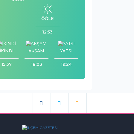
ÖĞLE
12:53
İKİNDİ
AKŞAM
YATSI
15:37
18:03
19:24