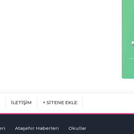
M
İLETİŞİM
+ SİTENE EKLE
eri
Ataşehir Haberleri
Okullar