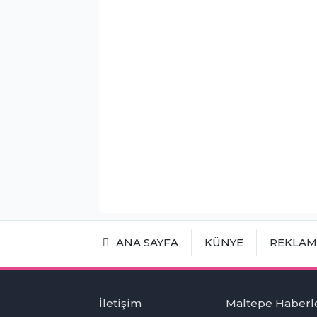
ANA SAYFA
KÜNYE
REKLA
İletişim
Maltepe Haberl