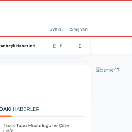
ÜYE OL
GİRİŞ YAP
tanbeyli Haberleri
DAKİ
HABERLER
Tuzla Tapu Müdürlüğü’ne Çifte
Ödül