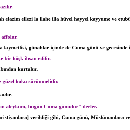
zılır.
elazim ellezi la ilahe illa hüvel hayyel kayyume ve etub
affolur.
 kıymetlisi, günahlar içinde de Cuma günü ve gecesinde i
bir köşk ihsan edilir.
abından kurtulur.
e güzel
koku sürünmelidir.
aıdır.
mün aleyküm, bugün Cuma günüdür" derler.
ristiyanlara] verildiği gibi, Cuma günü, Müslümanlara ver