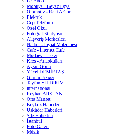
Pet Shop
Mobilya - Beyaz Eşya
Otomotiv - Rent A Car
Elektrik
Cep Telefonu
Özel Okul
Fotoğraf Stüdyosu
Alışveriş Merkezleri
Nalbur - İnşaat Malzemesi
Cafe - İnternet Cafe
Modaevi - Terzi
Kreş - Anaokulları
Aykut Görür
Yücel DEMİRTAŞ
Günün Fıkrası
Tayfun YILDIRIM
ınternational
Reyhan ARSLAN
Orta Manşet
Beykoz Haberleri
Üsküdar Haberleri
Şile Haberleri
İstanbul
Foto Galeri
Müzik