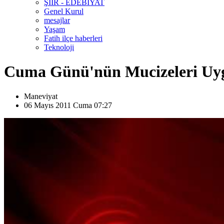
ŞİİR - EDEBİYAT
Genel Kurul
mesajlar
Yaşam
Fatih ilçe haberleri
Teknoloji
Cuma Günü'nün Mucizeleri Uyg
Maneviyat
06 Mayıs 2011 Cuma 07:27