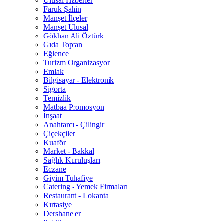
Ulusal Haberler
Faruk Şahin
Manşet İlçeler
Manşet Ulusal
Gökhan Ali Öztürk
Gıda Toptan
Eğlence
Turizm Organizasyon
Emlak
Bilgisayar - Elektronik
Sigorta
Temizlik
Matbaa Promosyon
İnşaat
Anahtarcı - Çilingir
Çiçekçiler
Kuaför
Market - Bakkal
Sağlık Kuruluşları
Eczane
Giyim Tuhafiye
Catering - Yemek Firmaları
Restaurant - Lokanta
Kırtasiye
Dershaneler