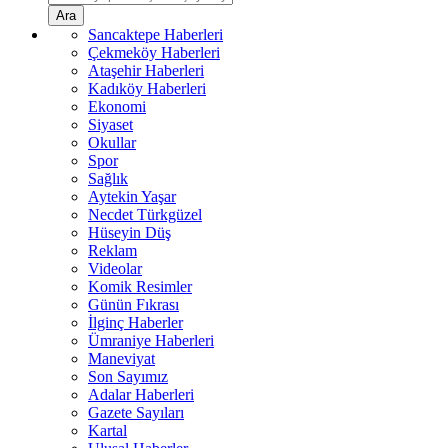
Ara
Sancaktepe Haberleri
Çekmeköy Haberleri
Ataşehir Haberleri
Kadıköy Haberleri
Ekonomi
Siyaset
Okullar
Spor
Sağlık
Aytekin Yaşar
Necdet Türkgüzel
Hüseyin Düş
Reklam
Videolar
Komik Resimler
Günün Fıkrası
İlginç Haberler
Ümraniye Haberleri
Maneviyat
Son Sayımız
Adalar Haberleri
Gazete Sayıları
Kartal