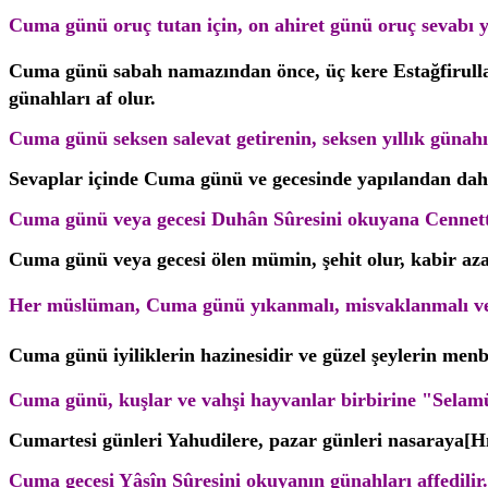
Cuma günü oruç tutan için, on ahiret günü oruç sevabı ya
Cuma günü sabah namazından önce, üç kere Estağfirullah 
günahları af olur.
Cuma günü seksen salevat getirenin, seksen yıllık günahı 
Sevaplar içinde Cuma günü ve gecesinde yapılandan daha
Cuma günü veya gecesi Duhân Sûresini okuyana Cennette 
Cuma günü veya gecesi ölen mümin, şehit olur, kabir az
Her müslüman, Cuma günü yıkanmalı, misvaklanmalı v
Cuma günü iyiliklerin hazinesidir ve güzel
şeylerin menb
Cuma günü, kuşlar ve vahşi hayvanlar birbirine "Sela
Cumartesi günleri Yahudilere, pazar günleri nasaraya[Hı
Cuma gecesi Yâsîn Sûresini okuyanın günahları affedilir.