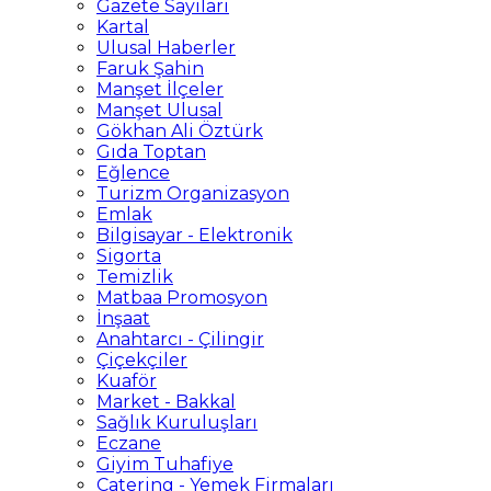
Gazete Sayıları
Kartal
Ulusal Haberler
Faruk Şahin
Manşet İlçeler
Manşet Ulusal
Gökhan Ali Öztürk
Gıda Toptan
Eğlence
Turizm Organizasyon
Emlak
Bilgisayar - Elektronik
Sigorta
Temizlik
Matbaa Promosyon
İnşaat
Anahtarcı - Çilingir
Çiçekçiler
Kuaför
Market - Bakkal
Sağlık Kuruluşları
Eczane
Giyim Tuhafiye
Catering - Yemek Firmaları