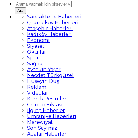
Ara
Sancaktepe Haberleri
Çekmeköy Haberleri
Ataşehir Haberleri
Kadıköy Haberleri
Ekonomi
Siyaset
Okullar
Spor
Sağlık
Aytekin Yaşar
Necdet Türkgüzel
Hüseyin Düş
Reklam
Videolar
Komik Resimler
Günün Fıkrası
İlginç Haberler
Ümraniye Haberleri
Maneviyat
Son Sayımız
Adalar Haberleri