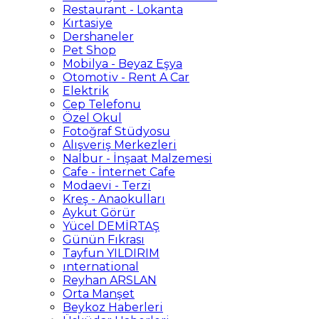
Restaurant - Lokanta
Kırtasiye
Dershaneler
Pet Shop
Mobilya - Beyaz Eşya
Otomotiv - Rent A Car
Elektrik
Cep Telefonu
Özel Okul
Fotoğraf Stüdyosu
Alışveriş Merkezleri
Nalbur - İnşaat Malzemesi
Cafe - İnternet Cafe
Modaevi - Terzi
Kreş - Anaokulları
Aykut Görür
Yücel DEMİRTAŞ
Günün Fıkrası
Tayfun YILDIRIM
ınternational
Reyhan ARSLAN
Orta Manşet
Beykoz Haberleri