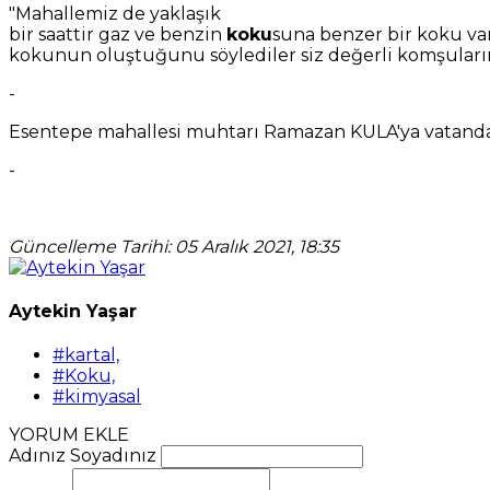
"Mahallemiz de yaklaşık
bir saattir gaz ve benzin
koku
suna benzer bir koku var
kokunun oluştuğunu söylediler siz değerli komşularımı
-
Esentepe mahallesi muhtarı Ramazan KULA'ya vatandaş
-
Güncelleme Tarihi: 05 Aralık 2021, 18:35
Aytekin Yaşar
#kartal,
#Koku,
#kimyasal
YORUM EKLE
Adınız Soyadınız