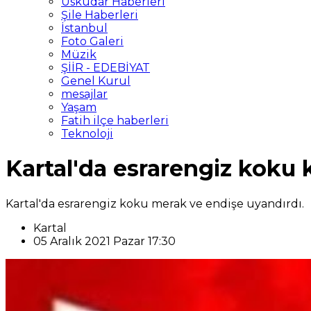
Üsküdar Haberleri
Şile Haberleri
İstanbul
Foto Galeri
Müzik
ŞİİR - EDEBİYAT
Genel Kurul
mesajlar
Yaşam
Fatih ilçe haberleri
Teknoloji
Kartal'da esrarengiz koku 
Kartal'da esrarengiz koku merak ve endişe uyandırdı.
Kartal
05 Aralık 2021 Pazar 17:30