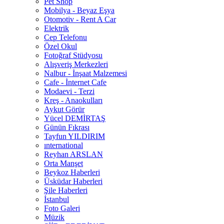
Pet Shop
Mobilya - Beyaz Eşya
Otomotiv - Rent A Car
Elektrik
Cep Telefonu
Özel Okul
Fotoğraf Stüdyosu
Alışveriş Merkezleri
Nalbur - İnşaat Malzemesi
Cafe - İnternet Cafe
Modaevi - Terzi
Kreş - Anaokulları
Aykut Görür
Yücel DEMİRTAŞ
Günün Fıkrası
Tayfun YILDIRIM
ınternational
Reyhan ARSLAN
Orta Manşet
Beykoz Haberleri
Üsküdar Haberleri
Şile Haberleri
İstanbul
Foto Galeri
Müzik