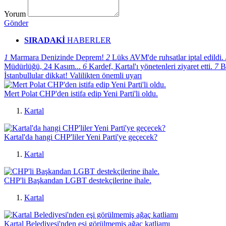
Yorum
Gönder
SIRADAKİ
HABERLER
1
Marmara Denizinde Deprem!
2
Lüks AVM'de ruhsatlar iptal edildi.
Müdürlüğü, 24 Kasım...
6
Kardef, Kartal'ı yönetenleri ziyaret etti.
7
B
İstanbullular dikkat! Valilikten önemli uyarı
Mert Polat CHP'den istifa edip Yeni Parti'li oldu.
Kartal
Kartal'da hangi CHP'liler Yeni Parti'ye geçecek?
Kartal
CHP'li Başkandan LGBT destekçilerine ihale.
Kartal
Kartal Belediyesi'nden eşi görülmemiş ağaç katliamı