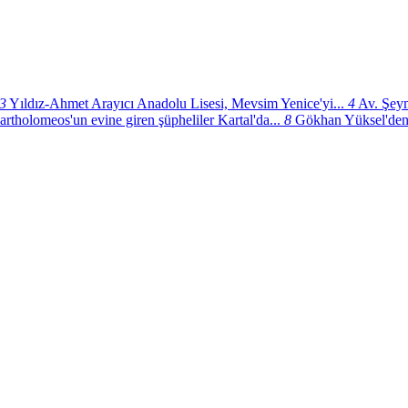
3
Yıldız-Ahmet Arayıcı Anadolu Lisesi, Mevsim Yenice'yi...
4
Av. Şeym
artholomeos'un evine giren şüpheliler Kartal'da...
8
Gökhan Yüksel'den 