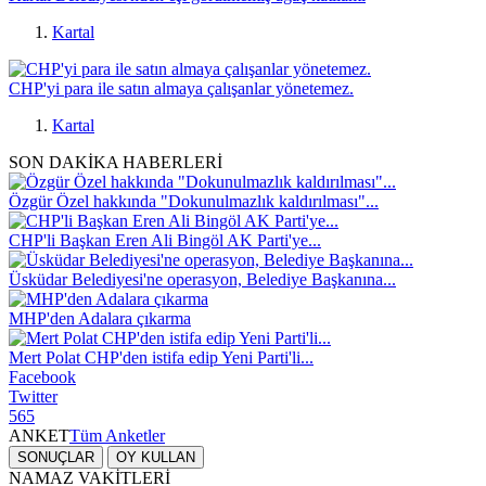
Kartal
CHP'yi para ile satın almaya çalışanlar yönetemez.
Kartal
SON DAKİKA HABERLERİ
Özgür Özel hakkında "Dokunulmazlık kaldırılması"...
CHP'li Başkan Eren Ali Bingöl AK Parti'ye...
Üsküdar Belediyesi'ne operasyon, Belediye Başkanına...
MHP'den Adalara çıkarma
Mert Polat CHP'den istifa edip Yeni Parti'li...
Facebook
Twitter
565
ANKET
Tüm Anketler
SONUÇLAR
OY KULLAN
NAMAZ VAKİTLERİ