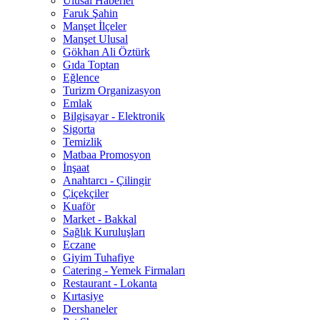
Ulusal Haberler
Faruk Şahin
Manşet İlçeler
Manşet Ulusal
Gökhan Ali Öztürk
Gıda Toptan
Eğlence
Turizm Organizasyon
Emlak
Bilgisayar - Elektronik
Sigorta
Temizlik
Matbaa Promosyon
İnşaat
Anahtarcı - Çilingir
Çiçekçiler
Kuaför
Market - Bakkal
Sağlık Kuruluşları
Eczane
Giyim Tuhafiye
Catering - Yemek Firmaları
Restaurant - Lokanta
Kırtasiye
Dershaneler