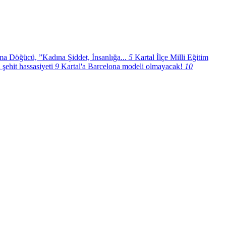
a Döğücü, ”Kadına Şiddet, İnsanlığa...
5
Kartal İlçe Milli Eğitim
şehit hassasiyeti
9
Kartal'a Barcelona modeli olmayacak!
10