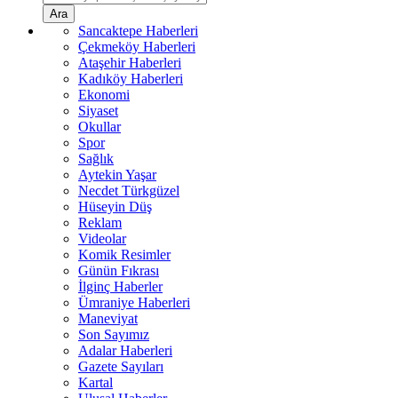
Ara
Sancaktepe Haberleri
Çekmeköy Haberleri
Ataşehir Haberleri
Kadıköy Haberleri
Ekonomi
Siyaset
Okullar
Spor
Sağlık
Aytekin Yaşar
Necdet Türkgüzel
Hüseyin Düş
Reklam
Videolar
Komik Resimler
Günün Fıkrası
İlginç Haberler
Ümraniye Haberleri
Maneviyat
Son Sayımız
Adalar Haberleri
Gazete Sayıları
Kartal