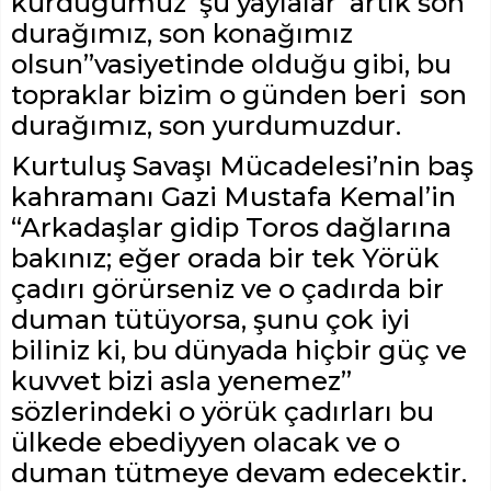
kurduğumuz şu yaylalar artık son
durağımız, son konağımız
olsun”vasiyetinde olduğu gibi, bu
topraklar bizim o günden beri son
durağımız, son yurdumuzdur.
Kurtuluş Savaşı Mücadelesi’nin baş
kahramanı Gazi Mustafa Kemal’in
“Arkadaşlar gidip Toros dağlarına
bakınız; eğer orada bir tek Yörük
çadırı görürseniz ve o çadırda bir
duman tütüyorsa, şunu çok iyi
biliniz ki, bu dünyada hiçbir güç ve
kuvvet bizi asla yenemez”
sözlerindeki o yörük çadırları bu
ülkede ebediyyen olacak ve o
duman tütmeye devam edecektir.