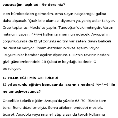
yapacağını açıkladı. Ne dersiniz?
Ben bürokrasiden gelmedim. Ama Sayın Kılıçdaroğlu galiba
daha alışacak. 'Çırak bile olamaz' diyorum ya, yanlış adlar takıyor.
Grup toplantısı Meclis'te yapılır. Tandoğan'daki mitingdir. Varsın
mitingini yapsın. 4+4+4 halkımızı memnun edecek. Avrupa'nın
çoğunluğunda da 12 yıl zorunlu eğitim var zaten. Sayın Bahçeli
de destek veriyor. 'İmam-hatipleri birlikte açalım. 'diyor.
'Buyursunlar beraber açalım' diyorum. CHP'nin tavrının nedeni,
gizli gündemlerindeki 28 Şubat'ın koyduğu iradedir. O
bozuluyor.
12 YILLIK EĞİTİMİN GETİRİLERİ
12 yıl zorunlu eğitim konusunda ısrarınız neden? '4+4+4' ile
ne amaçlıyorsunuz?
Öncelikle teknik eğitim Avrupa'da yüzde 65-70. Bizde tam
tersi. Bunu düzeltmeliyiz. Sonra ailelerin endüstri meslek,
ticaret, Anadolu veya imam-hatip arasında tercih kullanma