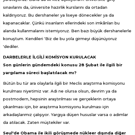
sınavlarını da, üniversite hazırlık kurslarını da ortadan
kaldırıyoruz. Bu dershaneler ya liseye dönecekler ya da
kapanacaklar. Çünkü insanların ellerindeki son imkânları bu
alanda kullanmalarını istemiyoruz. Ben bazı büyük dershanelerle
konuştum. Kendileri 'Biz de bu yola girmeyi düşünüyoruz
'dediler.
DARBELERLE İLGİLİ KOMİSYON KURULACAK
Son günlerin gündemdeki konusu 28 Şubat ile ilgili bir
yargılama süreci başlatılacak mı?
Bütün bu tür ara olaylarla ilgili bir Meclis araştırma komisyonu
kurulması niyetimiz var. Adı ne olursa olsun, devrim ya da
postmodern, hepsinin araştırılması ve gerçeklerin ortaya
çıkarılması için, bir araştırma komisyonu kurulması için
arkadaşlarımız çalışıyor. Yargıya düşen hususlar varsa o adımlar
da atılacak. Zaten müştekiler var.
Seul'de Obama ile ikili görüşmede nükleer dışında diğer