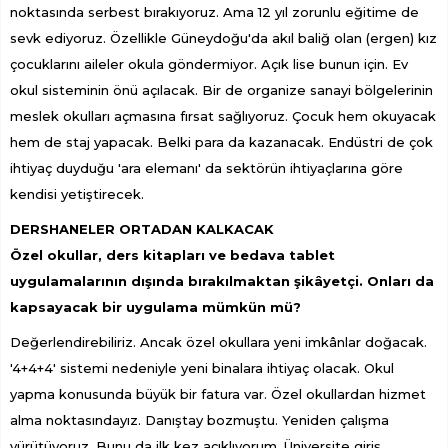
noktasında serbest bırakıyoruz. Ama 12 yıl zorunlu eğitime de
sevk ediyoruz. Özellikle Güneydoğu'da akıl baliğ olan (ergen) kız
çocuklarını aileler okula göndermiyor. Açık lise bunun için. Ev
okul sisteminin önü açılacak. Bir de organize sanayi bölgelerinin
meslek okulları açmasına fırsat sağlıyoruz. Çocuk hem okuyacak
hem de staj yapacak. Belki para da kazanacak. Endüstri de çok
ihtiyaç duyduğu 'ara elemanı' da sektörün ihtiyaçlarına göre
kendisi yetiştirecek.
DERSHANELER ORTADAN KALKACAK
Özel okullar, ders kitapları ve bedava tablet
uygulamalarının dışında bırakılmaktan şikâyetçi. Onları da
kapsayacak bir uygulama mümkün mü?
Değerlendirebiliriz. Ancak özel okullara yeni imkânlar doğacak.
'4+4+4' sistemi nedeniyle yeni binalara ihtiyaç olacak. Okul
yapma konusunda büyük bir fatura var. Özel okullardan hizmet
alma noktasındayız. Danıştay bozmuştu. Yeniden çalışma
yürütüyoruz. Bunu da ilk kez açıklıyorum. Üniversite giriş