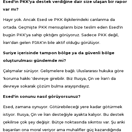
Esed'in PKK'ya destek verdiğine dair size ulaşan bir rapor
var mı?
Hayır yok. Ancak Esed ve PKK ilişkilerindeki canlanma da
ortada. Geçmişte PKK mensuplarını bize teslim eden Esed'in
bugün PKK'ya sahip çıktığını görüyoruz. Sadece PKK değil,
İran'dan gelen PJAK'ın bile aktif olduğu görülüyor.
Suriye içerisinde tampon bölge ya da güvenli bölge
oluşturulması gündemde mi?
Çalışmalar sürüyor. Gelişmelere bağlı. Uluslararası hukuka göre
'koruma hakkı 'devreye girebilir. Biz Rusya, Çin ve İran'ı da
devreye sokarak çözüm bulma arayışındayız.
Esed'in sonunu nasıl görüyorsunuz?
Esed, zamana oynuyor. Götürebileceği yere kadar götürmek
istiyor. Rusya, Çin ve İran desteğiyle ayakta kalıyor. Bu destek
çekilirse çok şey değişir. Bütçe noktasında sıkıntısı var. Şu anki
başarıları ona moral veriyor ama muhalifler güç kazandığında