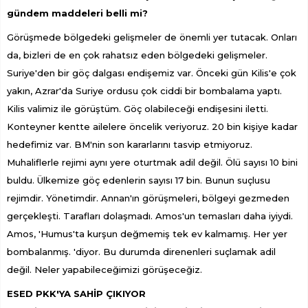
gündem maddeleri belli mi?
Görüşmede bölgedeki gelişmeler de önemli yer tutacak. Onları
da, bizleri de en çok rahatsız eden bölgedeki gelişmeler.
Suriye'den bir göç dalgası endişemiz var. Önceki gün Kilis'e çok
yakın, Azrar'da Suriye ordusu çok ciddi bir bombalama yaptı.
Kilis valimiz ile görüştüm. Göç olabileceği endişesini iletti.
Konteyner kentte ailelere öncelik veriyoruz. 20 bin kişiye kadar
hedefimiz var. BM'nin son kararlarını tasvip etmiyoruz.
Muhaliflerle rejimi aynı yere oturtmak adil değil. Ölü sayısı 10 bini
buldu. Ülkemize göç edenlerin sayısı 17 bin. Bunun suçlusu
rejimdir. Yönetimdir. Annan'ın görüşmeleri, bölgeyi gezmeden
gerçekleşti. Tarafları dolaşmadı. Amos'un temasları daha iyiydi.
Amos, 'Humus'ta kurşun değmemiş tek ev kalmamış. Her yer
bombalanmış. 'diyor. Bu durumda direnenleri suçlamak adil
değil. Neler yapabileceğimizi görüşeceğiz.
ESED PKK'YA SAHİP ÇIKIYOR