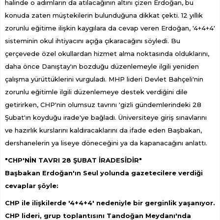
halinde o adımların da atılacağının altını çizen Erdoğan, bu
konuda zaten müştekilerin bulunduğuna dikkat çekti. 12 yıllık
zorunlu eğitime ilişkin kaygılara da cevap veren Erdoğan, '4+4+4'
sisteminin okul ihtiyacını açığa çıkaracağını söyledi. Bu
çerçevede özel okullardan hizmet alma noktasında olduklarını,
daha önce Danıştay'ın bozduğu düzenlemeyle ilgili yeniden
çalışma yürüttüklerini vurguladı. MHP lideri Devlet Bahçeli'nin
zorunlu eğitimle ilgili düzenlemeye destek verdiğini dile
getirirken, CHP'nin olumsuz tavrını 'gizli gündemlerindeki 28
Şubat'ın koyduğu irade'ye bağladı. Üniversiteye giriş sınavlarını
ve hazırlık kurslarını kaldıracaklarını da ifade eden Başbakan,
dershanelerin ya liseye döneceğini ya da kapanacağını anlattı.
"CHP'NİN TAVRI 28 ŞUBAT İRADESİDİR"
Başbakan Erdoğan'ın Seul yolunda gazetecilere verdiği
cevaplar şöyle:
CHP ile ilişkilerde '4+4+4' nedeniyle bir gerginlik yaşanıyor.
CHP lideri, grup toplantısını Tandoğan Meydanı'nda