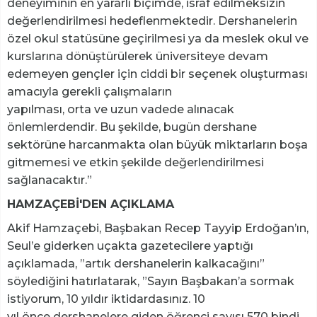
deneyiminin en yararlı biçimde, israf edilmeksizin
değerlendirilmesi hedeflenmektedir. Dershanelerin
özel okul statüsüne geçirilmesi ya da meslek okul ve
kurslarına dönüştürülerek üniversiteye devam
edemeyen gençler için ciddi bir seçenek oluşturması
amacıyla gerekli çalışmaların
yapılması, orta ve uzun vadede alınacak
önlemlerdendir. Bu şekilde, bugün dershane
sektörüne harcanmakta olan büyük miktarların boşa
gitmemesi ve etkin şekilde değerlendirilmesi
sağlanacaktır.”
HAMZAÇEBİ'DEN AÇIKLAMA
Akif Hamzaçebi, Başbakan Recep Tayyip Erdoğan’ın,
Seul’e giderken uçakta gazetecilere yaptığı
açıklamada, ”artık dershanelerin kalkacağını”
söylediğini hatırlatarak, ”Sayın Başbakan’a sormak
istiyorum, 10 yıldır iktidardasınız. 10
yıl önce dershanelere giden öğrenci sayısı 570 bindi.