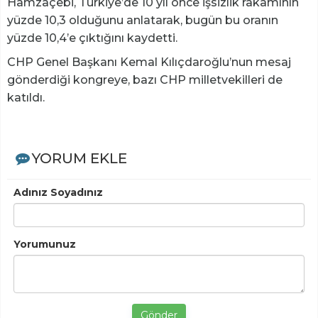
Hamzaçebi, Türkiye’de 10 yıl önce işsizlik rakamının
yüzde 10,3 olduğunu anlatarak, bugün bu oranın
yüzde 10,4’e çıktığını kaydetti.
CHP Genel Başkanı Kemal Kılıçdaroğlu’nun mesaj
gönderdiği kongreye, bazı CHP milletvekilleri de
katıldı.
YORUM EKLE
Adınız Soyadınız
Yorumunuz
Gönder