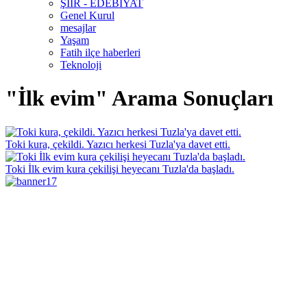
ŞİİR - EDEBİYAT
Genel Kurul
mesajlar
Yaşam
Fatih ilçe haberleri
Teknoloji
"İlk evim" Arama Sonuçları
Toki kura, çekildi. Yazıcı herkesi Tuzla'ya davet etti.
Toki İlk evim kura çekilişi heyecanı Tuzla'da başladı.