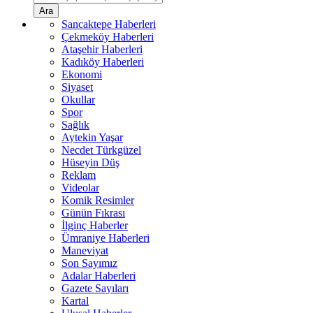
Ara
Sancaktepe Haberleri
Çekmeköy Haberleri
Ataşehir Haberleri
Kadıköy Haberleri
Ekonomi
Siyaset
Okullar
Spor
Sağlık
Aytekin Yaşar
Necdet Türkgüzel
Hüseyin Düş
Reklam
Videolar
Komik Resimler
Günün Fıkrası
İlginç Haberler
Ümraniye Haberleri
Maneviyat
Son Sayımız
Adalar Haberleri
Gazete Sayıları
Kartal