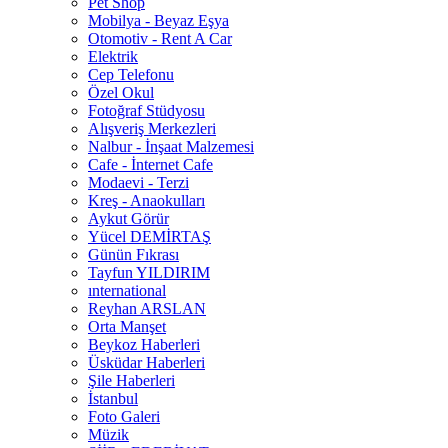
Pet Shop
Mobilya - Beyaz Eşya
Otomotiv - Rent A Car
Elektrik
Cep Telefonu
Özel Okul
Fotoğraf Stüdyosu
Alışveriş Merkezleri
Nalbur - İnşaat Malzemesi
Cafe - İnternet Cafe
Modaevi - Terzi
Kreş - Anaokulları
Aykut Görür
Yücel DEMİRTAŞ
Günün Fıkrası
Tayfun YILDIRIM
ınternational
Reyhan ARSLAN
Orta Manşet
Beykoz Haberleri
Üsküdar Haberleri
Şile Haberleri
İstanbul
Foto Galeri
Müzik