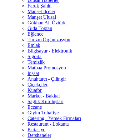
Ulusal Haberler
Faruk Şahin
Manşet İlçeler
Manşet Ulusal
Gökhan Ali Öztürk
Gıda Toptan
Eğlence
Turizm Organizasyon
Emlak
Bilgisayar - Elektronik
Sigorta
Temizlik
Matbaa Promosyon
İnşaat
Anahtarcı - Çilingir
Çiçekçiler
Kuaför
Market - Bakkal
Sağlık Kuruluşları
Eczane
Giyim Tuhafiye
Catering - Yemek Firmaları
Restaurant - Lokanta
Kırtasiye
Dershaneler